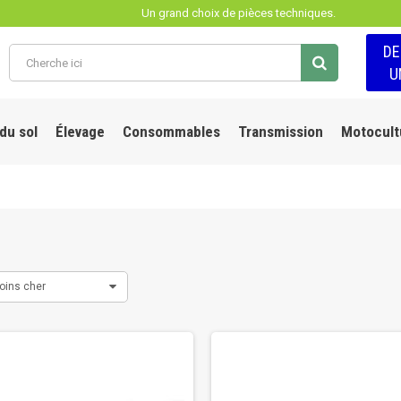
Un grand choix de pièces techniques.
D
U
 du sol
Élevage
Consommables
Transmission
Motocult
oins cher