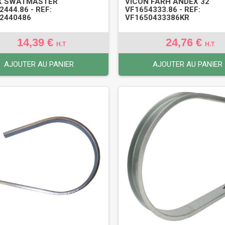
X SWATMASTER
VICON FARH ANDEX 32
2444.86 - REF:
VF1654333.86 - REF:
2440486
VF1650433386KR
14,39 €
24,76 €
H.T
H.T
AJOUTER AU PANIER
AJOUTER AU PANIER