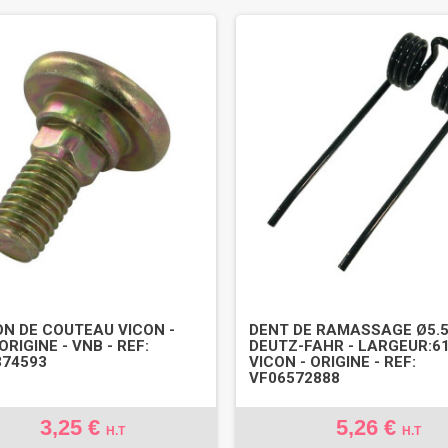
N DE COUTEAU VICON -
DENT DE RAMASSAGE Ø5.
ORIGINE - VNB - REF:
DEUTZ-FAHR - LARGEUR:
74593
VICON - ORIGINE - REF:
VF06572888
3,25 €
5,26 €
H.T
H.T