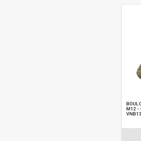
BOULO
M12 - 
VNB13