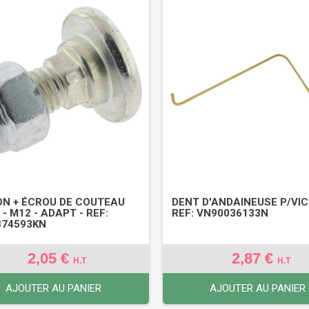
N + ÉCROU DE COUTEAU
DENT D'ANDAINEUSE P/VIC
- M12 - ADAPT - REF:
REF: VN90036133N
374593KN
2,05 €
2,87 €
H.T
H.T
AJOUTER AU PANIER
AJOUTER AU PANIER