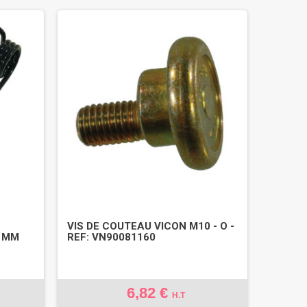
5
VIS DE COUTEAU VICON M10 - O -
61MM
REF: VN90081160
6,82 €
H.T