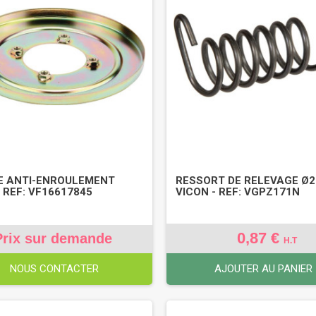
E ANTI-ENROULEMENT
RESSORT DE RELEVAGE Ø2.8
 REF: VF16617845
VICON - REF: VGPZ171N
0,87 €
Prix sur demande
H.T
NOUS CONTACTER
AJOUTER AU PANIER