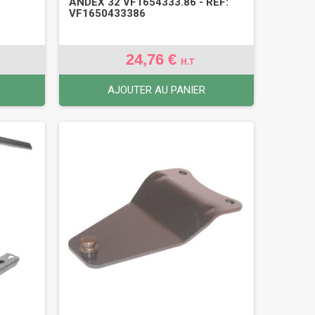
ANDEX 32 VF1654333.86 - REF:
VF1650433386
24,76 €
H.T
AJOUTER AU PANIER