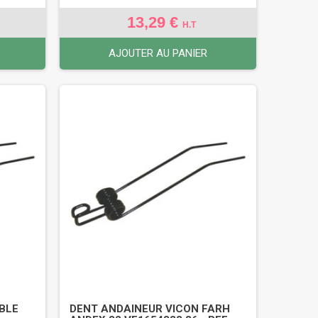
13,29 €
H.T
AJOUTER AU PANIER
BLE
DENT ANDAINEUR VICON FARH