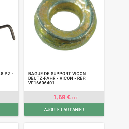
 P.Z -
BAGUE DE SUPPORT VICON
DEUTZ-FAHR - VICON - REF:
VF16606401
1,69 €
H.T
AJOUTER AU PANIER