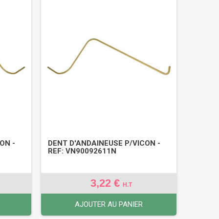
ON -
DENT D'ANDAINEUSE P/VICON -
REF: VN90092611N
3,22 €
H.T
AJOUTER AU PANIER