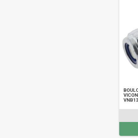
BOULO
VICON 
VNB1