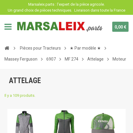
Panneau de gestion des cookies
Marsaleix.parts : l'expert de la pièce agricole.
Un grand choix de pièces techniques.
Livraison dans toute la France
0,00 €
Pièces pour Tracteurs
★ Par modèle ★
Massey Ferguson
6907
MF 274
Attelage
Moteur
ATTELAGE
Il y a 109 produits.