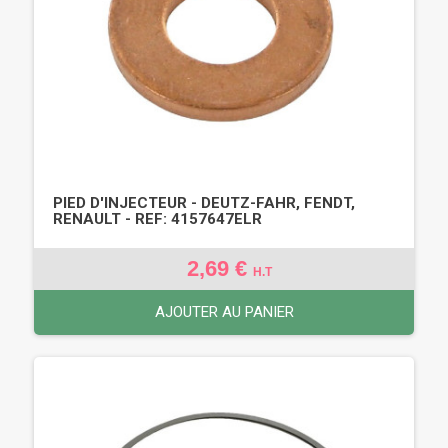
PIED D'INJECTEUR - DEUTZ-FAHR, FENDT,
RENAULT - REF: 4157647ELR
2,69 €
H.T
AJOUTER AU PANIER