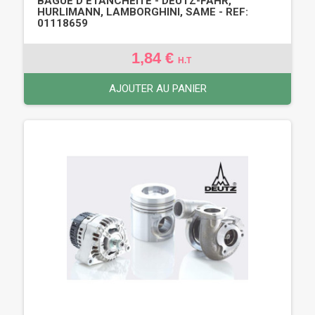
BAGUE D'ÉTANCHÉITÉ - DEUTZ-FAHR,
HURLIMANN, LAMBORGHINI, SAME - REF:
01118659
1,84 €
H.T
AJOUTER AU PANIER