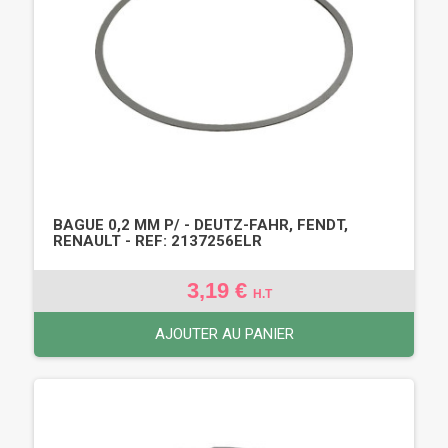
BAGUE 0,2 MM P/ - DEUTZ-FAHR, FENDT,
RENAULT - REF: 2137256ELR
3,19 €
H.T
AJOUTER AU PANIER