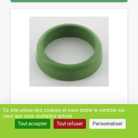
JOINT DE TUBE DE TIGE POUSSOIR - DEUTZ-
Ce site utilise des cookies et vous donne le contrôle sur
FAHR, FENDT, RENAULT - REF: 2232840N
ceux que vous souhaitez activer
Tout accepter
Tout refuser
Personnaliser
4,29 €
H.T