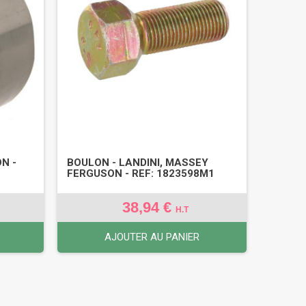
N -
BOULON - LANDINI, MASSEY
FERGUSON - REF: 1823598M1
38,94 €
H.T
AJOUTER AU PANIER