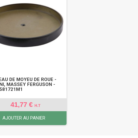
AU DE MOYEU DE ROUE -
NI, MASSEY FERGUSON -
3581721M1
41,77 €
H.T
AJOUTER AU PANIER