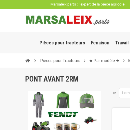
Panneau de gestion des cookies
Marsaleix.parts : l'expert de la pièce agricole.
Pièces pour tracteurs
Fenaison
Travail
Pièces pour Tracteurs
★ Par modèle ★
PONT AVANT 2RM
Tri
Le m