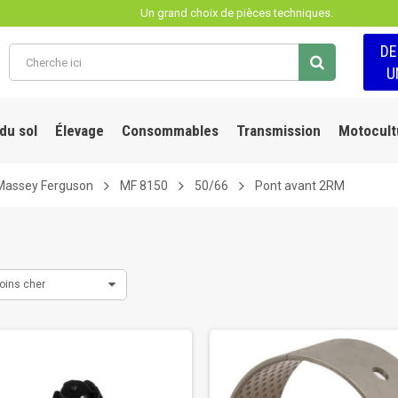
Un grand choix de pièces techniques.
D
U
 du sol
Élevage
Consommables
Transmission
Motocult
Massey Ferguson
MF 8150
50/66
Pont avant 2RM
oins cher