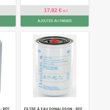
17,82 €
H.T
AJOUTER AU PANIER
- RÉF:
FILTRE À EAU DONALDSON - REF :