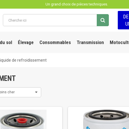
Un grand choix de pièces techniques.
D
U
 du sol
Élevage
Consommables
Transmission
Motocult
 liquide de refroidissement
EMENT
oins cher