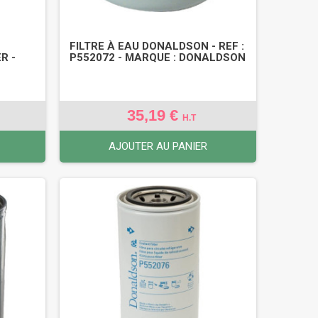
FILTRE À EAU DONALDSON - REF :
R -
P552072 - MARQUE : DONALDSON
35,19 €
H.T
AJOUTER AU PANIER