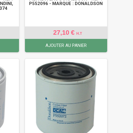
NDINI,
P552096 - MARQUE : DONALDSON
074
27,10 €
H.T
AJOUTER AU PANIER