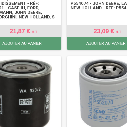
IDISSEMENT - RÉF:
P554074 - JOHN DEERE, LA
1 - CASE IH, FORD,
NEW HOLLAND - REF: P554
MANN, JOHN DEERE,
RGHINI, NEW HOLLAND, S
21,87 €
23,09 €
H.T
H.T
AJOUTER AU PANIER
AJOUTER AU PANIER