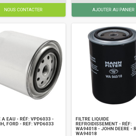
NOUS CONTACTER
AJOUTER AU PANIER
 A EAU - RÉF: VPD6033 -
FILTRE LIQUIDE
IH, FORD - REF: VPD6033
REFROIDISSEMENT - RÉF:
WA94018 - JOHN DEERE - R
WA94018