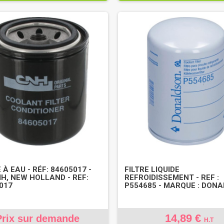
 À EAU - RÉF: 84605017 -
FILTRE LIQUIDE
IH, NEW HOLLAND - REF:
REFROIDISSEMENT - REF :
017
P554685 - MARQUE : DON
14,89 €
Prix sur demande
H.T