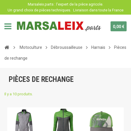
Panneau de gestion des cookies
Marsaleix.parts : l'expert de la pièce agricole.
Un grand choix de pièces techniques.
Livraison dans toute la France
0,00 €
Motoculture
Débroussailleuse
Harnais
Pièces
de rechange
PIÈCES DE RECHANGE
Il y a 10 produits.