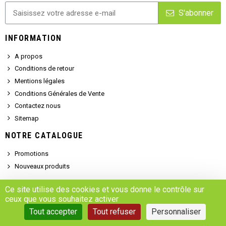
S'abonner
INFORMATION
A propos
Conditions de retour
Mentions légales
Conditions Générales de Vente
Contactez nous
Sitemap
NOTRE CATALOGUE
Promotions
Nouveaux produits
SERVICE CLIENT
Ce site utilise des cookies et vous donne le contrôle sur
ceux que vous souhaitez activer
Demander un devis
Tout accepter
Tout refuser
Personnaliser
Se connecter