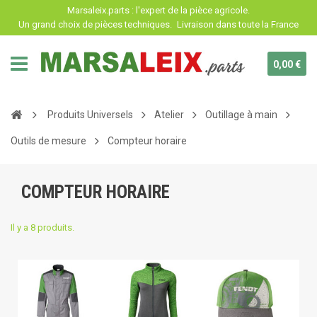
Panneau de gestion des cookies
Marsaleix.parts : l'expert de la pièce agricole.
Un grand choix de pièces techniques.
Livraison dans toute la France
0,00 €
Produits Universels
Atelier
Outillage à main
Outils de mesure
Compteur horaire
COMPTEUR HORAIRE
Il y a 8 produits.