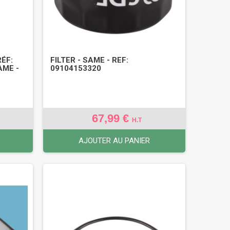
RÉF:
FILTER - SAME - REF:
AME -
09104153320
67,99 €
H.T
AJOUTER AU PANIER