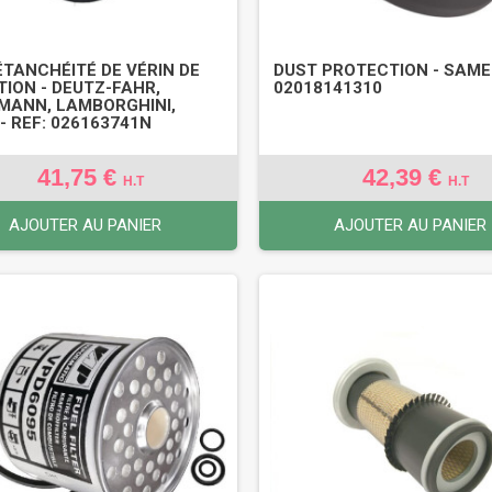
’ÉTANCHÉITÉ DE VÉRIN DE
DUST PROTECTION - SAME 
TION - DEUTZ-FAHR,
02018141310
MANN, LAMBORGHINI,
- REF: 026163741N
41,75 €
42,39 €
H.T
H.T
AJOUTER AU PANIER
AJOUTER AU PANIER