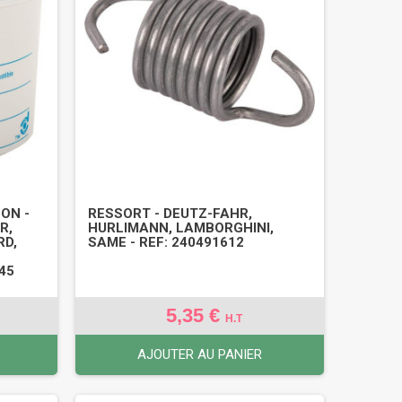
ON -
RESSORT - DEUTZ-FAHR,
R,
HURLIMANN, LAMBORGHINI,
RD,
SAME - REF: 240491612
45
5,35 €
H.T
AJOUTER AU PANIER