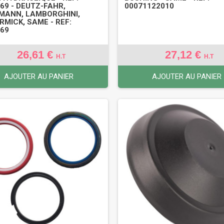
69 - DEUTZ-FAHR,
00071122010
MANN, LAMBORGHINI,
MICK, SAME - REF:
69
26,61 €
27,12 €
H.T
H.T
AJOUTER AU PANIER
AJOUTER AU PANIER