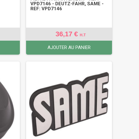
VPD7146 - DEUTZ-FAHR, SAME -
REF: VPD7146
36,17 €
H.T
AJOUTER AU PANIER