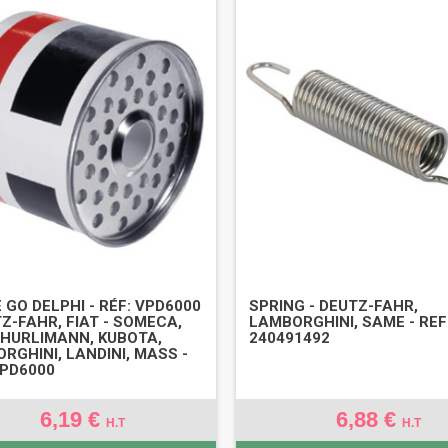
E GO DELPHI - RÉF: VPD6000
SPRING - DEUTZ-FAHR,
TZ-FAHR, FIAT - SOMECA,
LAMBORGHINI, SAME - REF
 HURLIMANN, KUBOTA,
240491492
RGHINI, LANDINI, MASS -
VPD6000
6,19 €
6,88 €
H.T
H.T