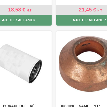
18,58 €
21,45 €
H.T
H.T
AJOUTER AU PANIER
AJOUTER AU PANIER
E HYDRAULIQUE - RÉF:
BUSHING - SAME - REF: