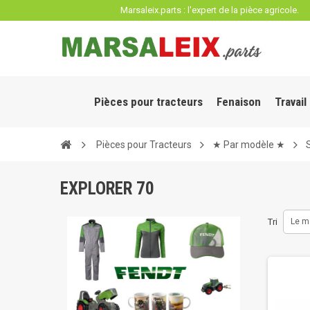
Panneau de gestion des cookies
Marsaleix.parts : l'expert de la pièce agricole.
Pièces pour tracteurs
Fenaison
Travail
Pièces pour Tracteurs
★ Par modèle ★
EXPLORER 70
Tri
Le m