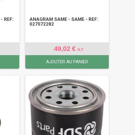
- REF:
ANAGRAM SAME - SAME - REF:
027072282
49,02 €
H.T
AJOUTER AU PANIER