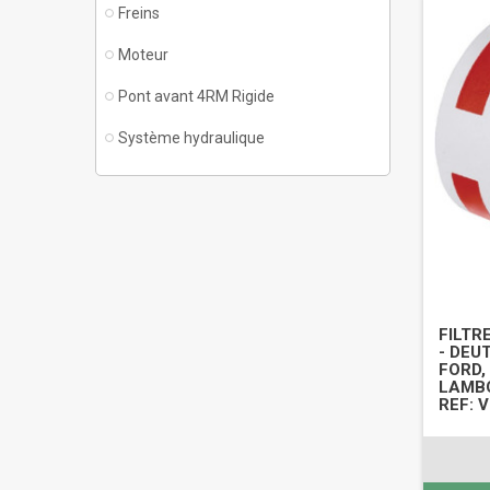
Freins
Moteur
Pont avant 4RM Rigide
Système hydraulique
FILTR
- DEU
FORD,
LAMBO
REF: 