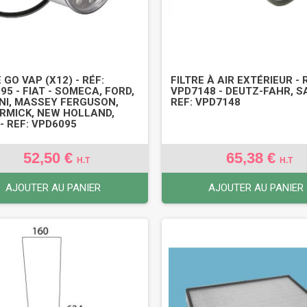
 GO VAP (X12) - RÉF:
FILTRE À AIR EXTÉRIEUR - 
95 - FIAT - SOMECA, FORD,
VPD7148 - DEUTZ-FAHR, S
NI, MASSEY FERGUSON,
REF: VPD7148
MICK, NEW HOLLAND,
- REF: VPD6095
52,50 €
65,38 €
H.T
H.T
AJOUTER AU PANIER
AJOUTER AU PANIER