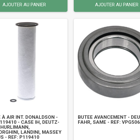
AJOUTER AU PANIER
AJOUTER AU PANIER
E À AIR INT. DONALDSON -
BUTEE AVANCEMENT - DEU
P119410 - CASE IH, DEUTZ-
FAHR, SAME - REF: VPG50
 HURLIMANN,
RGHINI, LANDINI, MASSEY
S - REF: P119410