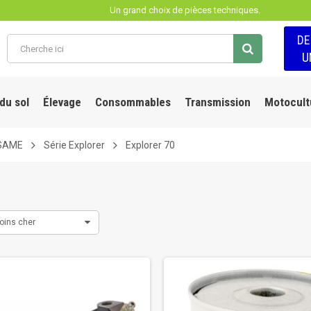
Un grand choix de pièces techniques.
D
U
 du sol
Élevage
Consommables
Transmission
Motocult
SAME
Série Explorer
Explorer 70
oins cher