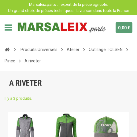
Panneau de gestion des cookies
Marsaleix.parts : l'expert de la pièce agricole.
Un grand choix de pièces techniques.
Livraison dans toute la France
0,00 €
Produits Universels
Atelier
Outillage TOLSEN
Pince
A riveter
A RIVETER
Il y a 3 produits.