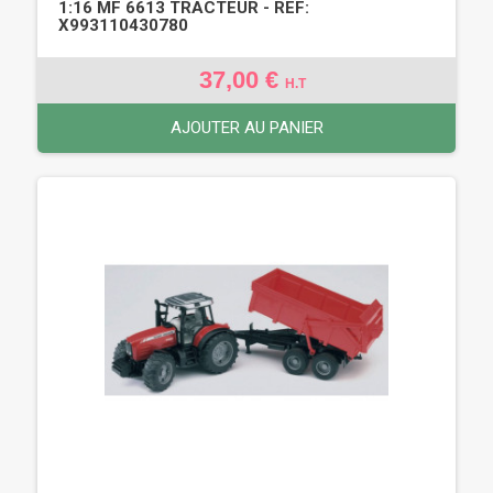
1:16 MF 6613 TRACTEUR - REF:
X993110430780
37,00 €
H.T
AJOUTER AU PANIER