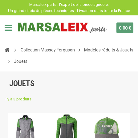
Panneau de gestion des cookies
Marsaleix.parts : l'expert de la pièce agricole.
Un grand choix de pièces techniques.
Livraison dans toute la France
0,00 €
Collection Massey Ferguson
Modèles réduits & Jouets
Jouets
JOUETS
Il y a 3 produits.