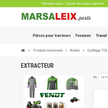
Panneau de gestion des cookies
Marsaleix.parts : l'expert de la pièce agricole.
Pièces pour tracteurs
Fenaison
Travail
Produits Universels
Atelier
Outillage TO
EXTRACTEUR
Tri
Le m