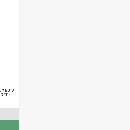
OYEU 3
 REF: