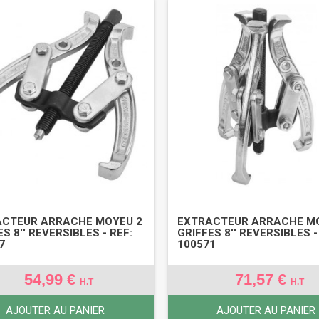
ACTEUR ARRACHE MOYEU 2
EXTRACTEUR ARRACHE M
S 8'' REVERSIBLES - REF:
GRIFFES 8'' REVERSIBLES -
7
100571
54,99 €
71,57 €
H.T
H.T
AJOUTER AU PANIER
AJOUTER AU PANIER