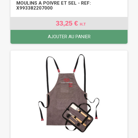
MOULINS A POIVRE ET SEL - REF:
X993382207000
33,25 €
H.T
AJOUTER AU PANIER