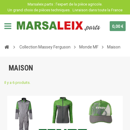
Panneau de gestion des cookies
Marsaleix.parts : l'expert de la pièce agricole.
Un grand choix de pièces techniques.
Livraison dans toute la France
0,00 €
Collection Massey Ferguson
Monde MF
Maison
MAISON
Il y a 6 produits.