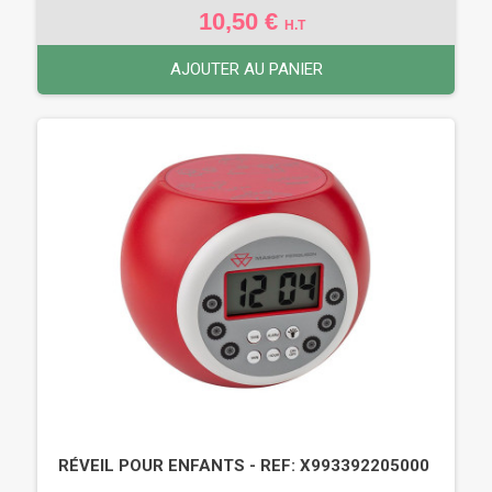
10,50 €
H.T
AJOUTER AU PANIER
RÉVEIL POUR ENFANTS - REF: X993392205000