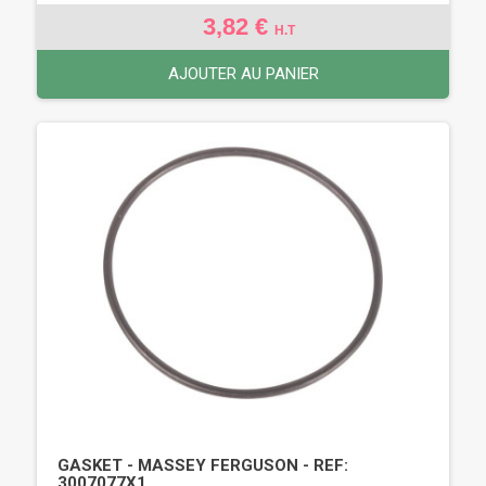
3,82 €
H.T
AJOUTER AU PANIER
GASKET - MASSEY FERGUSON - REF:
3007077X1