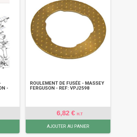
-
ROULEMENT DE FUSÉE - MASSEY
ON -
FERGUSON - REF: VPJ2598
6,82 €
H.T
AJOUTER AU PANIER