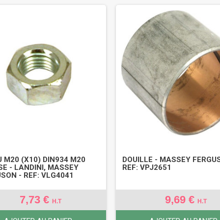
 M20 (X10) DIN934 M20
DOUILLE - MASSEY FERGU
E - LANDINI, MASSEY
REF: VPJ2651
SON - REF: VLG4041
7,73 €
9,69 €
H.T
H.T