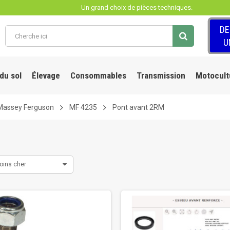
Un grand choix de pièces techniques.
D
U
 du sol
Élevage
Consommables
Transmission
Motocult
Massey Ferguson
MF 4235
Pont avant 2RM
oins cher