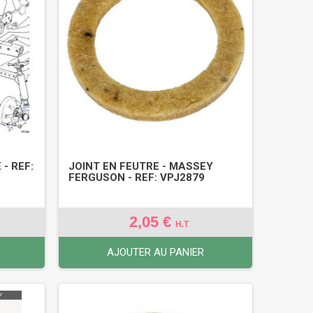
 - REF:
JOINT EN FEUTRE - MASSEY
FERGUSON - REF: VPJ2879
2,05 €
H.T
AJOUTER AU PANIER