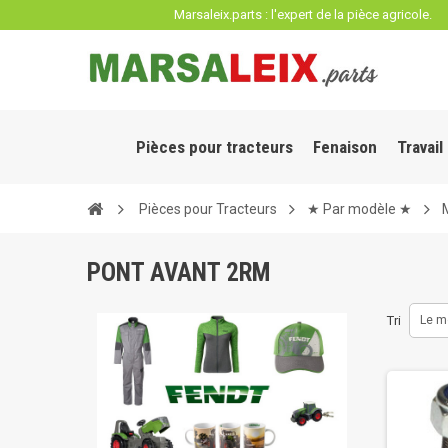
Panneau de gestion des cookies
Marsaleix.parts : l'expert de la pièce agricole.
Pièces pour tracteurs
Fenaison
Travail
Pièces pour Tracteurs
★ Par modèle ★
PONT AVANT 2RM
Tri
Le m