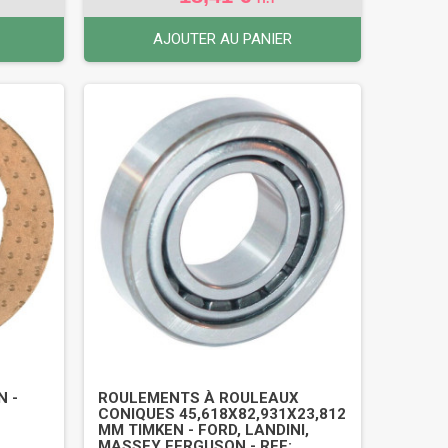
AJOUTER AU PANIER
N -
ROULEMENTS À ROULEAUX
CONIQUES 45,618X82,931X23,812
MM TIMKEN - FORD, LANDINI,
MASSEY FERGUSON - REF: