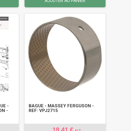
AJOUTER AU PANIER
UE -
BAGUE - MASSEY FERGUSON -
ON -
REF: VPJ2715
18,41 €
H.T