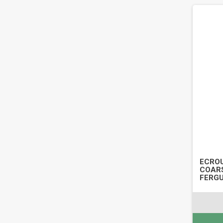
ECROU
COARS
FERGU