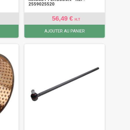
2559025520
56,49 €
H.T
AJOUTER AU PANIER