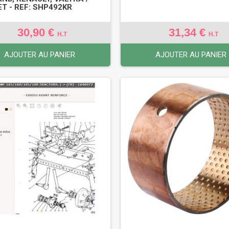
T - REF: SHP492KR
30,90 €
31,34 €
H.T
H.T
AJOUTER AU PANIER
AJOUTER AU PANIER