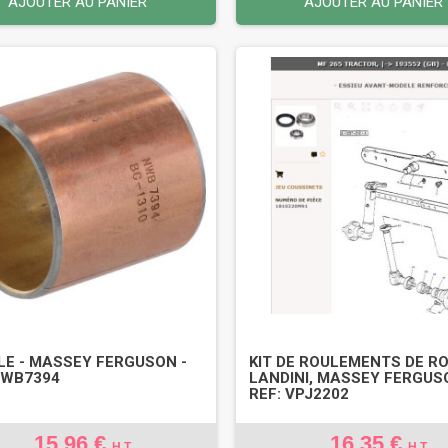
AJOUTER AU PANIER
AJOUTER AU PANIER
LE - MASSEY FERGUSON -
KIT DE ROULEMENTS DE RO
NWB7394
LANDINI, MASSEY FERGUS
REF: VPJ2202
15,96 €
16,35 €
H.T
H.T