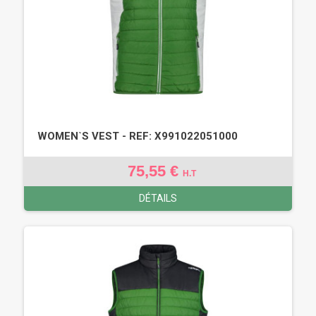
WOMEN`S VEST - REF: X991022051000
75,55 €
H.T
DÉTAILS