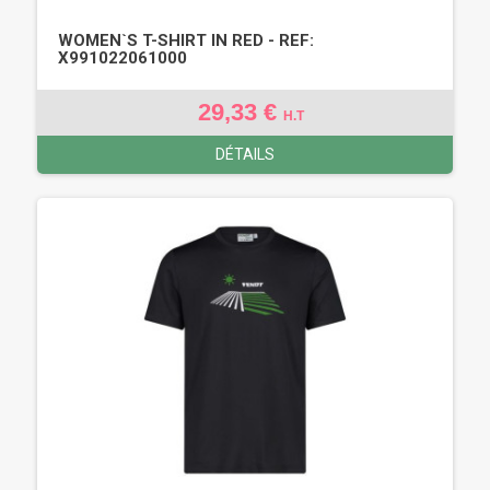
WOMEN`S T-SHIRT IN RED - REF:
X991022061000
29,33 €
H.T
DÉTAILS