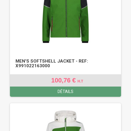
MEN'S SOFTSHELL JACKET - REF:
X991022163000
100,76 €
H.T
DÉTAILS