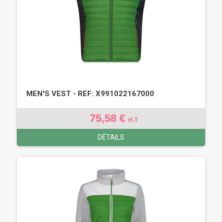
MEN'S VEST - REF: X991022167000
75,58 €
H.T
DÉTAILS