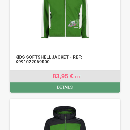
KIDS SOFTSHELLJACKET - REF:
X991022069000
83,95 €
H.T
DÉTAILS