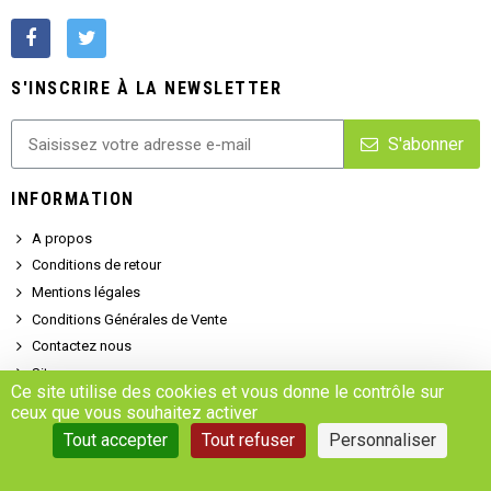
S'INSCRIRE À LA NEWSLETTER
S'abonner
INFORMATION
A propos
Conditions de retour
Mentions légales
Conditions Générales de Vente
Contactez nous
Sitemap
Ce site utilise des cookies et vous donne le contrôle sur
NOTRE CATALOGUE
ceux que vous souhaitez activer
Tout accepter
Tout refuser
Personnaliser
Promotions
Nouveaux produits