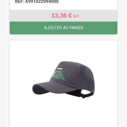
REF: X991022094000
13,36 €
H.T
AJOUTER AU PANIER