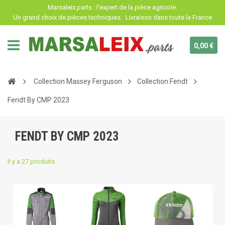
Panneau de gestion des cookies
Marsaleix.parts : l'expert de la pièce agricole.
Un grand choix de pièces techniques.
Livraison dans toute la France
0,00 €
Collection Massey Ferguson
Collection Fendt
Fendt By CMP 2023
FENDT BY CMP 2023
Il y a 27 produits.