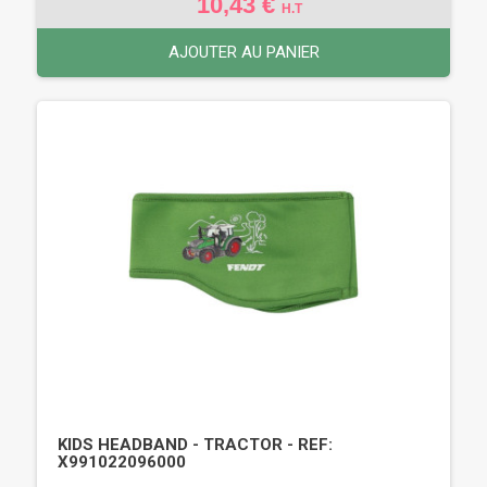
10,43 €
H.T
AJOUTER AU PANIER
KIDS HEADBAND - TRACTOR - REF:
X991022096000