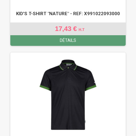
KID'S T-SHIRT "NATURE" - REF: X991022093000
17,43 €
H.T
DÉTAILS