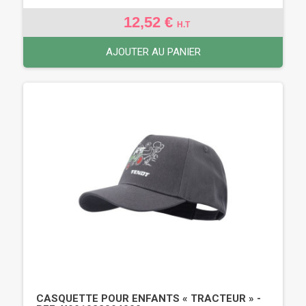
12,52 €
H.T
AJOUTER AU PANIER
CASQUETTE POUR ENFANTS « TRACTEUR » -