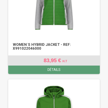
WOMEN`S HYBRID JACKET - REF:
X991022046000
83,95 €
H.T
DÉTAILS