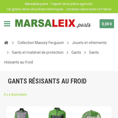
Panneau de gestion des cookies
Marsaleix.parts : l'expert de la pièce agricole.
Un grand choix de pièces techniques.
Livraison dans toute la France
0,00 €
Collection Massey Ferguson
Jouets et vêtements
Gants et matériel de protection
Gants
Gants
résisants au froid
GANTS RÉSISANTS AU FROID
Il y a 8 produits.