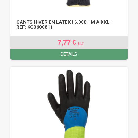
GANTS HIVER EN LATEX | 6.008 - M À XXL -
REF: KG0600811
7,77 €
H.T
DÉTAILS