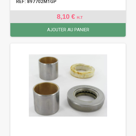
REF: 897702M1GP
8,10 €
H.T
AJOUTER AU PANIER