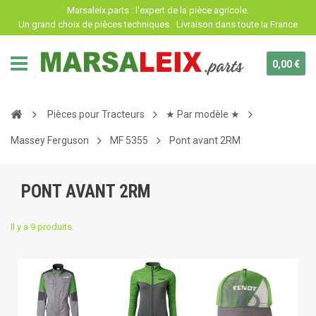
Panneau de gestion des cookies
Marsaleix.parts : l'expert de la pièce agricole.
Un grand choix de pièces techniques.
Livraison dans toute la France
0,00 €
Pièces pour Tracteurs
★ Par modèle ★
Massey Ferguson
MF 5355
Pont avant 2RM
PONT AVANT 2RM
Il y a 9 produits.