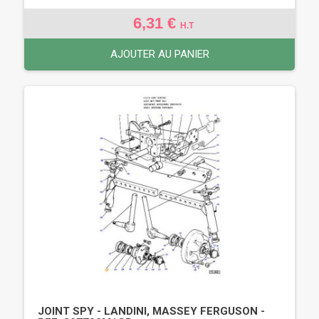
6,31 €
H.T
AJOUTER AU PANIER
JOINT SPY - LANDINI, MASSEY FERGUSON -