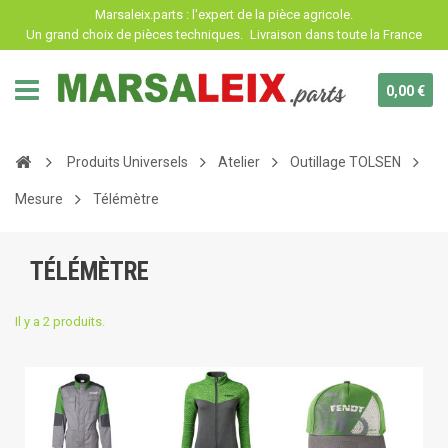
Panneau de gestion des cookies
Marsaleix.parts : l'expert de la pièce agricole.
Un grand choix de pièces techniques.
Livraison dans toute la France
0,00 €
Produits Universels
Atelier
Outillage TOLSEN
Mesure
Télémètre
TÉLÉMÈTRE
Il y a 2 produits.