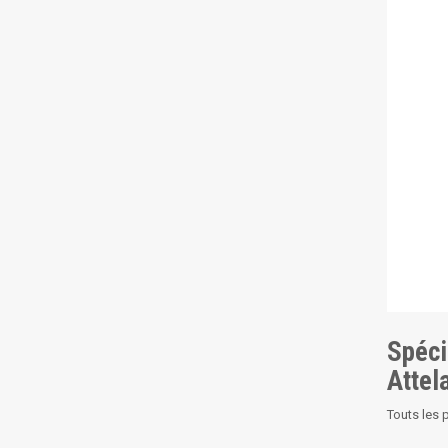
Spéci
Attel
Touts les 