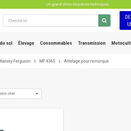
Un grand choix de pièces techniques.
D
U
 du sol
Élevage
Consommables
Transmission
Motocult
Massey Ferguson
MF 4365
Attelage pour remorque
oins cher