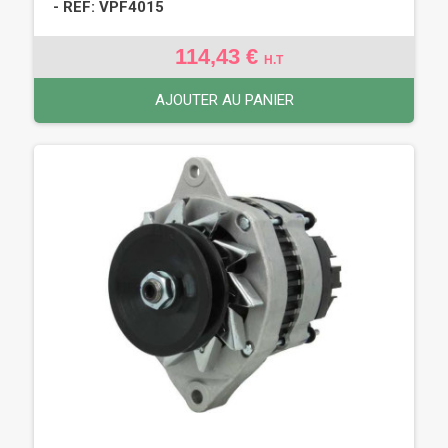
- REF: VPF4015
114,43 €
H.T
AJOUTER AU PANIER