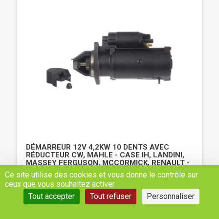
DÉMARREUR 12V 4,2KW 10 DENTS AVEC
RÉDUCTEUR CW, MAHLE - CASE IH, LANDINI,
MASSEY FERGUSON, MCCORMICK, RENAULT -
- REF: IS1159
Ce site utilise des cookies et vous donne le contrôle sur
ceux que vous souhaitez activer
257,02 €
Tout accepter
Tout refuser
Personnaliser
H.T
AJOUTER AU PANIER