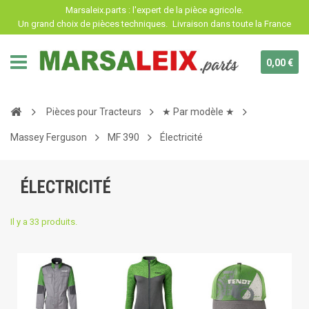
Panneau de gestion des cookies
Marsaleix.parts : l'expert de la pièce agricole.
Un grand choix de pièces techniques.
Livraison dans toute la France
0,00 €
Pièces pour Tracteurs
★ Par modèle ★
Massey Ferguson
MF 390
Électricité
ÉLECTRICITÉ
Il y a 33 produits.