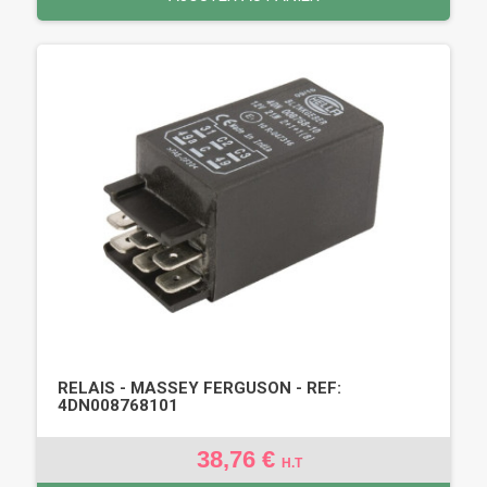
RELAIS - MASSEY FERGUSON - REF:
4DN008768101
38,76 €
H.T