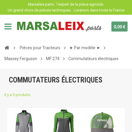
Panneau de gestion des cookies
Marsaleix.parts : l'expert de la pièce agricole.
Un grand choix de pièces techniques.
Livraison dans toute la France
0,00 €
Pièces pour Tracteurs
★ Par modèle ★
Massey Ferguson
MF 274
Commutateurs électriques
COMMUTATEURS ÉLECTRIQUES
Il y a 3 produits.