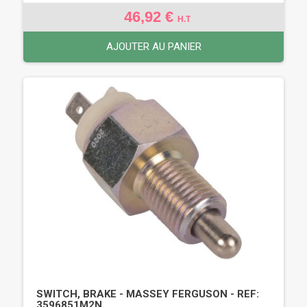
46,92 €
H.T
AJOUTER AU PANIER
SWITCH, BRAKE - MASSEY FERGUSON - REF:
3596851M2N