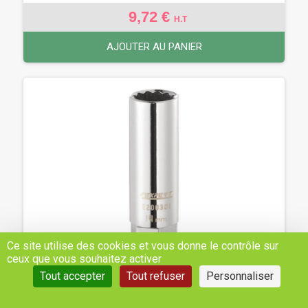
9,72 €
H.T
AJOUTER AU PANIER
Ce site utilise des cookies et vous donne le contrôle sur
ceux que vous souhaitez activer
Tout accepter
Tout refuser
Personnaliser
DOUILLE À BOUGIE - 1/2'' - 21MM - REF:
E032102