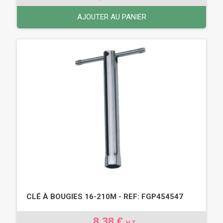
AJOUTER AU PANIER
CLÉ À BOUGIES 16-210M - REF: FGP454547
8,38 €
H.T