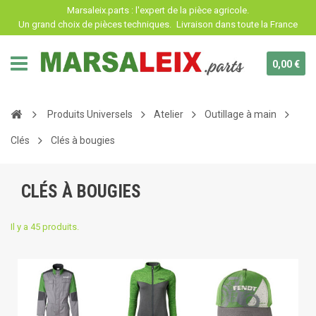
Panneau de gestion des cookies
Marsaleix.parts : l'expert de la pièce agricole.
Un grand choix de pièces techniques.
Livraison dans toute la France
0,00 €
Produits Universels
Atelier
Outillage à main
Clés
Clés à bougies
CLÉS À BOUGIES
Il y a 45 produits.