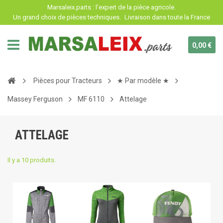
Panneau de gestion des cookies
Marsaleix.parts : l'expert de la pièce agricole.
Un grand choix de pièces techniques.
Livraison dans toute la France
0,00 €
Pièces pour Tracteurs
★ Par modèle ★
Massey Ferguson
MF 6110
Attelage
ATTELAGE
Il y a 10 produits.