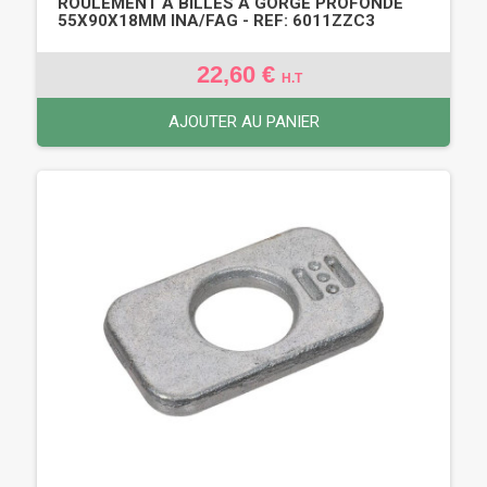
ROULEMENT À BILLES À GORGE PROFONDE
55X90X18MM INA/FAG - REF: 6011ZZC3
22,60 €
H.T
AJOUTER AU PANIER