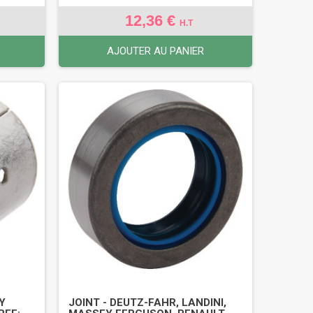
12,36 €
H.T
AJOUTER AU PANIER
EY
JOINT - DEUTZ-FAHR, LANDINI,