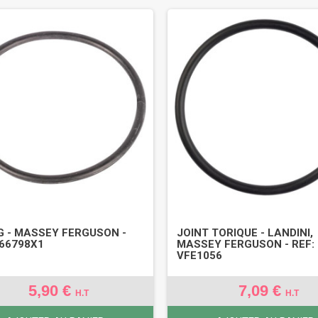
G - MASSEY FERGUSON -
JOINT TORIQUE - LANDINI,
366798X1
MASSEY FERGUSON - REF:
VFE1056
5,90 €
7,09 €
H.T
H.T