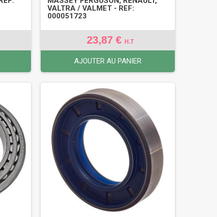
REF:
MASSEY FERGUSON, RENAULT,
VALTRA / VALMET - REF:
000051723
23,87 €
H.T
AJOUTER AU PANIER