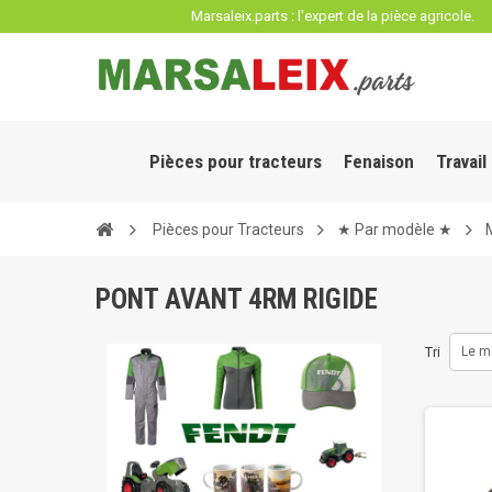
Panneau de gestion des cookies
Marsaleix.parts : l'expert de la pièce agricole.
Pièces pour tracteurs
Fenaison
Travail
Pièces pour Tracteurs
★ Par modèle ★
PONT AVANT 4RM RIGIDE
Tri
Le m