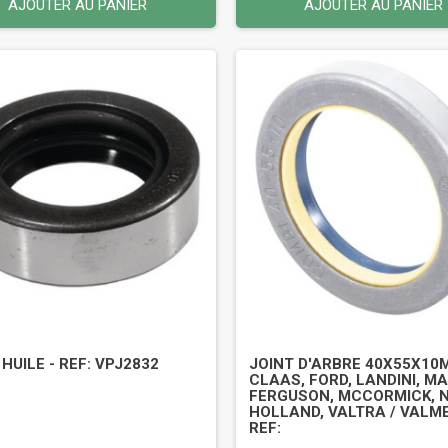
AJOUTER AU PANIER
AJOUTER AU PANIER
 HUILE - REF: VPJ2832
JOINT D'ARBRE 40X55X10
CLAAS, FORD, LANDINI, M
FERGUSON, MCCORMICK, 
HOLLAND, VALTRA / VALME
REF: