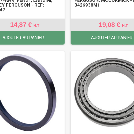
-FAHR, FENDT, LANDINI,
FERGUSON, MCCORMICK - 
Y FERGUSON - REF:
3426938M1
47
14,87 €
19,08 €
H.T
H.T
AJOUTER AU PANIER
AJOUTER AU PANIER