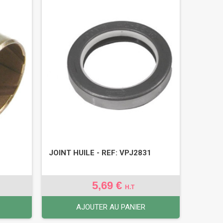
JOINT HUILE - REF: VPJ2831
5,69 €
H.T
AJOUTER AU PANIER