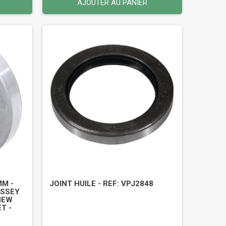
AJOUTER AU PANIER
MM -
JOINT HUILE - REF: VPJ2848
ASSEY
NEW
T -