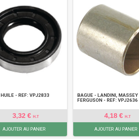
 HUILE - REF: VPJ2833
BAGUE - LANDINI, MASSEY
FERGUSON - REF: VPJ2636
3,32 €
4,18 €
H.T
H.T
AJOUTER AU PANIER
AJOUTER AU PANIER