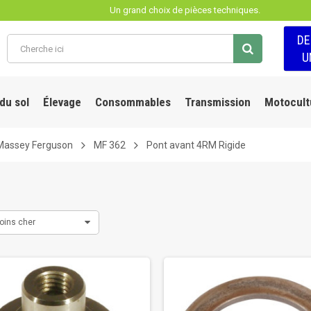
Un grand choix de pièces techniques.
D
U
 du sol
Élevage
Consommables
Transmission
Motocult
Massey Ferguson
MF 362
Pont avant 4RM Rigide
oins cher