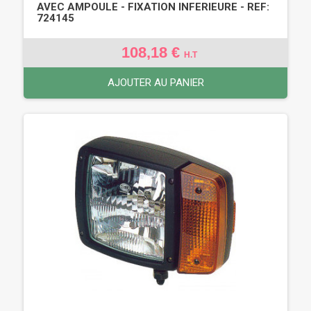
AVEC AMPOULE - FIXATION INFERIEURE - REF:
724145
108,18 €
H.T
AJOUTER AU PANIER