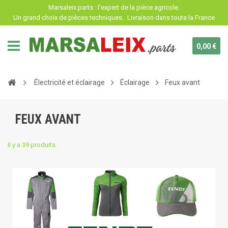
Panneau de gestion des cookies
Marsaleix.parts : l'expert de la pièce agricole.
Un grand choix de pièces techniques.
Livraison dans toute la France
0,00 €
Électricité et éclairage
Éclairage
Feux avant
FEUX AVANT
Il y a 39 produits.