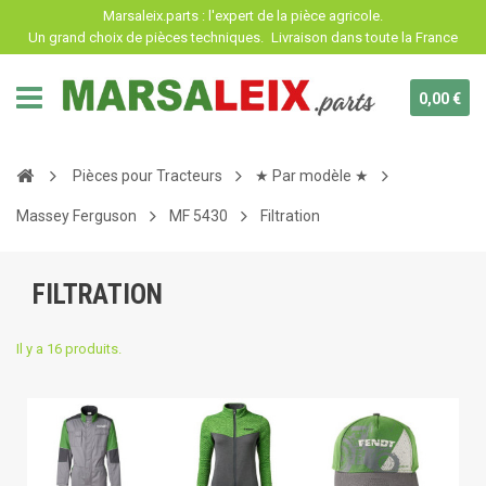
Panneau de gestion des cookies
Marsaleix.parts : l'expert de la pièce agricole.
Un grand choix de pièces techniques.
Livraison dans toute la France
0,00 €
Pièces pour Tracteurs
★ Par modèle ★
Massey Ferguson
MF 5430
Filtration
FILTRATION
Il y a 16 produits.