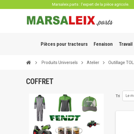
Panneau de gestion des cookies
Marsaleix.parts : l'expert de la pièce agricole.
Pièces pour tracteurs
Fenaison
Travail
Produits Universels
Atelier
Outillage TO
COFFRET
Tri
Le m