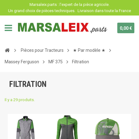
Panneau de gestion des cookies
Marsaleix.parts : l'expert de la pièce agricole.
Un grand choix de pièces techniques.
Livraison dans toute la France
0,00 €
Pièces pour Tracteurs
★ Par modèle ★
Massey Ferguson
MF 375
Filtration
FILTRATION
Il y a 29 produits.