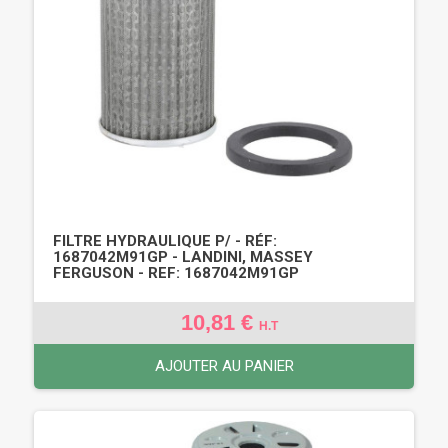
FILTRE HYDRAULIQUE P/ - RÉF:
1687042M91GP - LANDINI, MASSEY
FERGUSON - REF: 1687042M91GP
10,81 €
H.T
AJOUTER AU PANIER