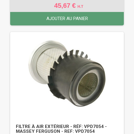
45,67 €
H.T
AJOUTER AU PANIER
FILTRE À AIR EXTÉRIEUR - RÉF: VPD7054 -
MASSEY FERGUSON - REF: VPD7054