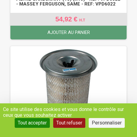
- MASSEY FERGUSON, SAME - REF: VPD6022
54,92 €
H.T
AJOUTER AU PANIER
Ce site utilise des cookies et vous donne le contrôle sur
ceux que vous souhaitez activer
Tout accepter
Tout refuser
Personnaliser