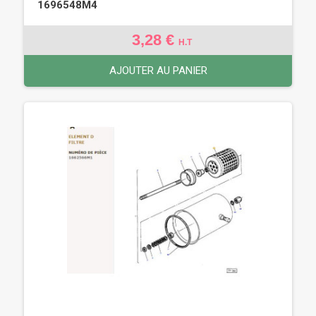
1696548M4
3,28 €
H.T
AJOUTER AU PANIER