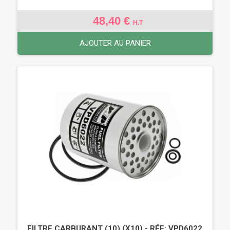
48,40 €
H.T
AJOUTER AU PANIER
FILTRE CARBURANT (10) (X10) - RÉF: VPD6022