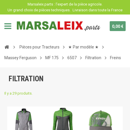
Panneau de gestion des cookies
Marsaleix.parts : l'expert de la pièce agricole.
Un grand choix de pièces techniques.
Livraison dans toute la France
0,00 €
Pièces pour Tracteurs
★ Par modèle ★
Massey Ferguson
MF 175
6507
Filtration
Freins
FILTRATION
Il y a 29 produits.