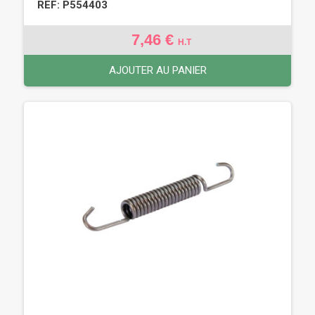
REF: P554403
7,46 €
H.T
AJOUTER AU PANIER