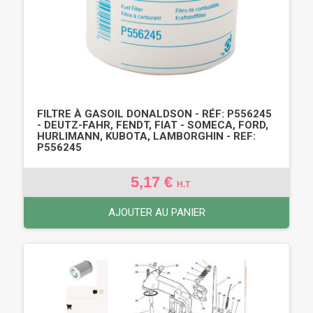
FILTRE À GASOIL DONALDSON - RÉF: P556245
- DEUTZ-FAHR, FENDT, FIAT - SOMECA, FORD,
HURLIMANN, KUBOTA, LAMBORGHIN - REF:
P556245
5,17 €
H.T
AJOUTER AU PANIER