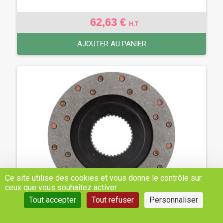
62,63 €
H.T
AJOUTER AU PANIER
Ce site utilise des cookies et vous donne le contrôle sur
ceux que vous souhaitez activer
Tout accepter
Tout refuser
Personnaliser