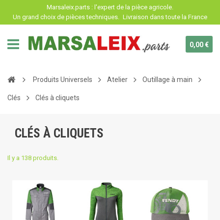
Panneau de gestion des cookies
Marsaleix.parts : l'expert de la pièce agricole.
Un grand choix de pièces techniques.
Livraison dans toute la France
0,00 €
Produits Universels
Atelier
Outillage à main
Clés
Clés à cliquets
CLÉS À CLIQUETS
Il y a 138 produits.