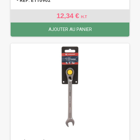
- REF: E110902
12,34 €
H.T
AJOUTER AU PANIER