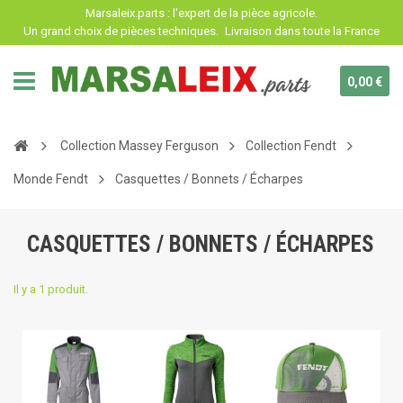
Panneau de gestion des cookies
Marsaleix.parts : l'expert de la pièce agricole.
Un grand choix de pièces techniques.
Livraison dans toute la France
0,00 €
Collection Massey Ferguson
Collection Fendt
Monde Fendt
Casquettes / Bonnets / Écharpes
CASQUETTES / BONNETS / ÉCHARPES
Il y a 1 produit.