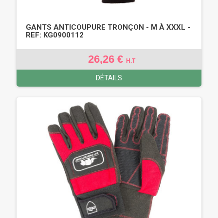
GANTS ANTICOUPURE TRONÇON - M À XXXL -
REF: KG0900112
26,26 €
H.T
DÉTAILS