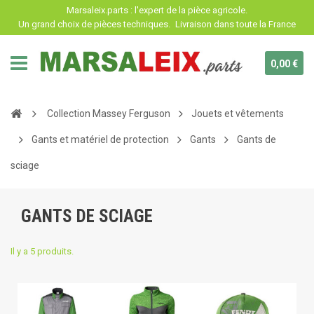
Panneau de gestion des cookies
Marsaleix.parts : l'expert de la pièce agricole.
Un grand choix de pièces techniques.
Livraison dans toute la France
0,00 €
Collection Massey Ferguson
Jouets et vêtements
Gants et matériel de protection
Gants
Gants de
sciage
GANTS DE SCIAGE
Il y a 5 produits.