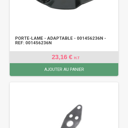
PORTE-LAME - ADAPTABLE - 001456236N -
REF: 001456236N
23,16 €
H.T
AJOUTER AU PANIER