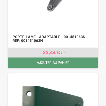
PORTE-LAME - ADAPTABLE - 001451063N -
REF: 001451063N
23,44 €
H.T
AJOUTER AU PANIER