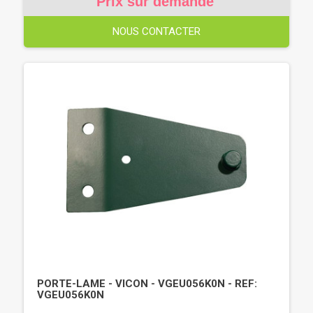
Prix sur demande
NOUS CONTACTER
PORTE-LAME - VICON - VGEU056K0N - REF:
VGEU056K0N