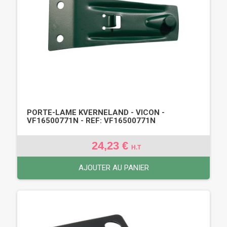
PORTE-LAME KVERNELAND - VICON -
VF16500771N - REF: VF16500771N
24,23 €
H.T
AJOUTER AU PANIER