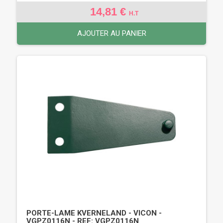
14,81 €
H.T
AJOUTER AU PANIER
PORTE-LAME KVERNELAND - VICON -
VGPZ0116N - REF: VGPZ0116N