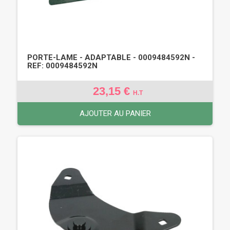
PORTE-LAME - ADAPTABLE - 0009484592N -
REF: 0009484592N
23,15 €
H.T
AJOUTER AU PANIER