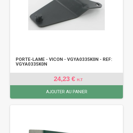
PORTE-LAME - VICON - VGYA0335K0N - REF:
VGYA0335K0N
24,23 €
H.T
AJOUTER AU PANIER