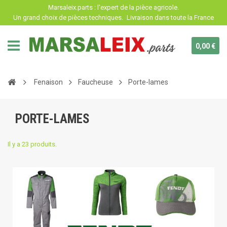
Panneau de gestion des cookies
Marsaleix.parts : l'expert de la pièce agricole.
Un grand choix de pièces techniques.
Livraison dans toute la France
0,00 €
Fenaison
Faucheuse
Porte-lames
PORTE-LAMES
Il y a 23 produits.