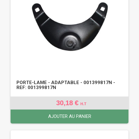
PORTE-LAME - ADAPTABLE - 001399817N -
REF: 001399817N
30,18 €
H.T
AJOUTER AU PANIER