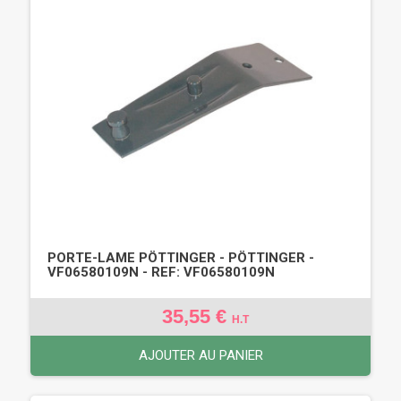
PORTE-LAME PÖTTINGER - PÖTTINGER -
VF06580109N - REF: VF06580109N
35,55 €
H.T
AJOUTER AU PANIER