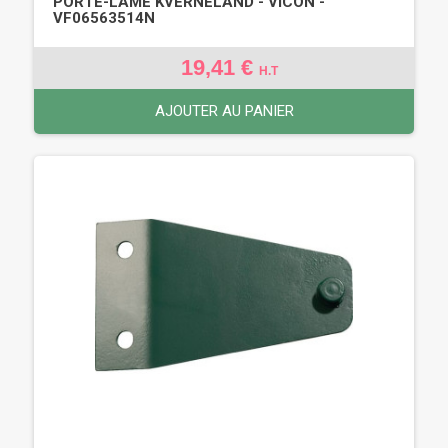
PORTE-LAME KVERNELAND - VICON -
VF06563514N
19,41 €
H.T
AJOUTER AU PANIER