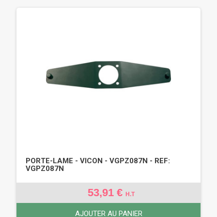
PORTE-LAME - VICON - VGPZ087N - REF:
VGPZ087N
53,91 €
H.T
AJOUTER AU PANIER