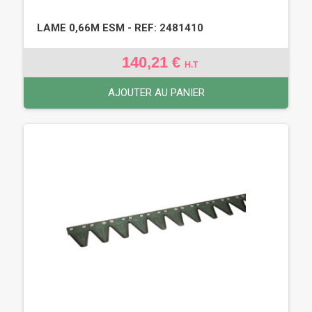
LAME 0,66M ESM - REF: 2481410
140,21 €
H.T
AJOUTER AU PANIER