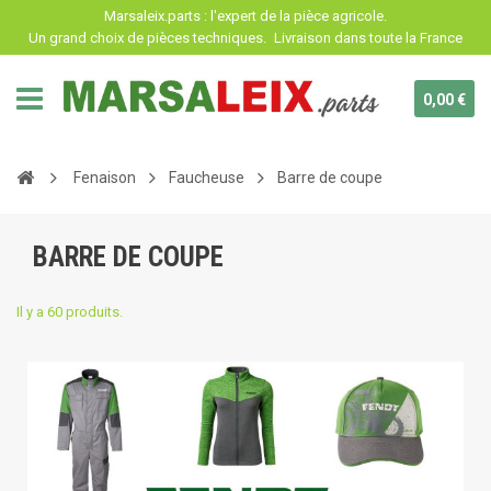
Panneau de gestion des cookies
Marsaleix.parts : l'expert de la pièce agricole.
Un grand choix de pièces techniques.
Livraison dans toute la France
0,00 €
Fenaison
Faucheuse
Barre de coupe
BARRE DE COUPE
Il y a 60 produits.