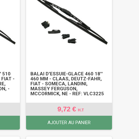
' 510
BALAI D'ESSUIE-GLACE 460 18''
FIAT -
460 MM - CLAAS, DEUTZ-FAHR,
RE,
FIAT - SOMECA, LANDINI,
N, -
MASSEY FERGUSON,
MCCORMICK, NE - REF: VLC3225
9,72 €
H.T
AJOUTER AU PANIER