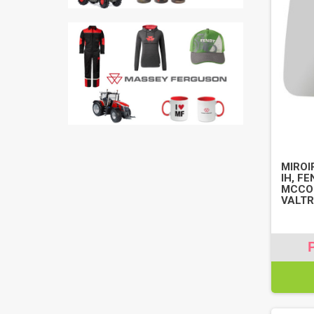
MIROI
IH, F
MCCOR
VALTR