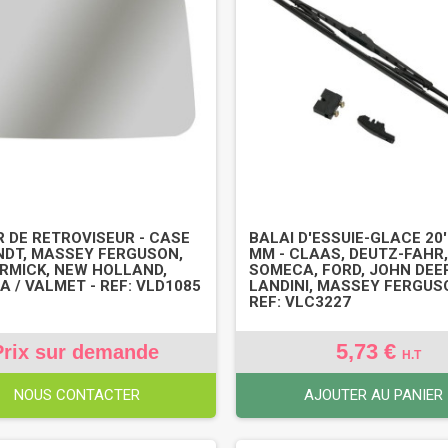
R DE RETROVISEUR - CASE
BALAI D'ESSUIE-GLACE 20'
ENDT, MASSEY FERGUSON,
MM - CLAAS, DEUTZ-FAHR, 
MICK, NEW HOLLAND,
SOMECA, FORD, JOHN DEE
A / VALMET - REF: VLD1085
LANDINI, MASSEY FERGUSO
REF: VLC3227
5,73 €
Prix sur demande
H.T
NOUS CONTACTER
AJOUTER AU PANIER