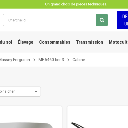
Un grand choix de pièces techniques.
D
U
 du sol
Élevage
Consommables
Transmission
Motocult
Massey Ferguson
MF 5460 tier 3
Cabine
oins cher