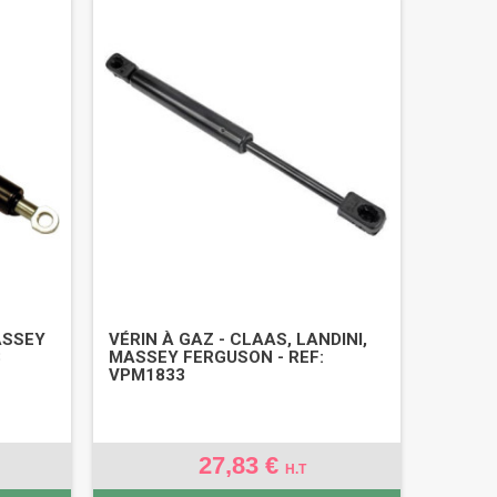
MASSEY
VÉRIN À GAZ - CLAAS, LANDINI,
3
MASSEY FERGUSON - REF:
VPM1833
27,83 €
H.T