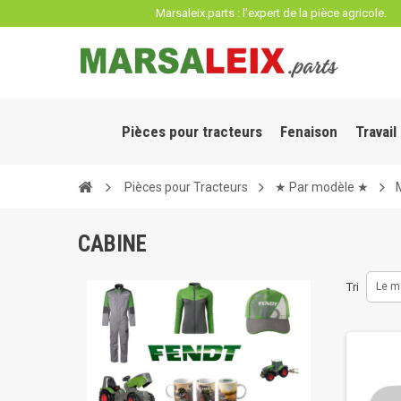
Panneau de gestion des cookies
Marsaleix.parts : l'expert de la pièce agricole.
Pièces pour tracteurs
Fenaison
Travail
Pièces pour Tracteurs
★ Par modèle ★
CABINE
Tri
Le m