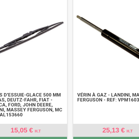
S D'ESSUIE-GLACE 500 MM
VÉRIN À GAZ - LANDINI, 
AS, DEUTZ-FAHR, FIAT -
FERGUSON - REF: VPM160
A, FORD, JOHN DEERE,
NI, MASSEY FERGUSON, MC
: AL153660
15,05 €
25,13 €
H.T
H.T