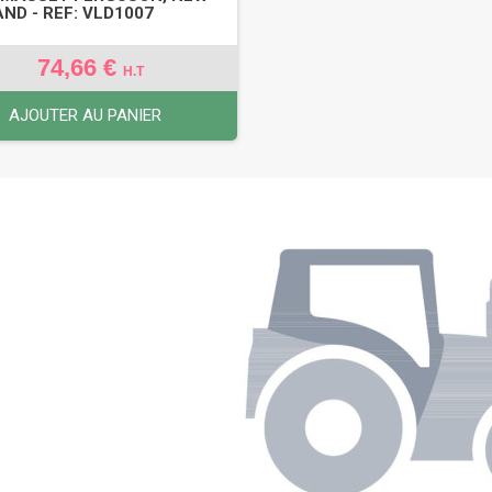
ND - REF: VLD1007
74,66 €
H.T
AJOUTER AU PANIER