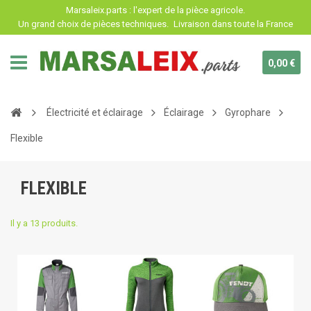
Panneau de gestion des cookies
Marsaleix.parts : l'expert de la pièce agricole.
Un grand choix de pièces techniques.
Livraison dans toute la France
0,00 €
Électricité et éclairage
Éclairage
Gyrophare
Flexible
FLEXIBLE
Il y a 13 produits.