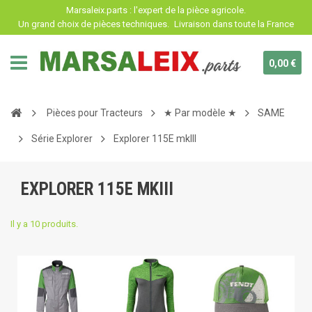
Panneau de gestion des cookies
Marsaleix.parts : l'expert de la pièce agricole.
Un grand choix de pièces techniques.
Livraison dans toute la France
0,00 €
Pièces pour Tracteurs
★ Par modèle ★
SAME
Série Explorer
Explorer 115E mkIII
EXPLORER 115E MKIII
Il y a 10 produits.