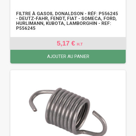
FILTRE À GASOIL DONALDSON - RÉF: P556245
- DEUTZ-FAHR, FENDT, FIAT - SOMECA, FORD,
HURLIMANN, KUBOTA, LAMBORGHIN - REF:
P556245
5,17 €
H.T
AJOUTER AU PANIER