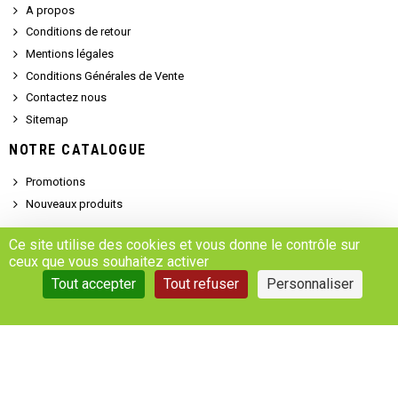
A propos
Conditions de retour
Mentions légales
Conditions Générales de Vente
Contactez nous
Sitemap
NOTRE CATALOGUE
Promotions
Nouveaux produits
SERVICE CLIENT
Ce site utilise des cookies et vous donne le contrôle sur
ceux que vous souhaitez activer
Demander un devis
Tout accepter
Tout refuser
Personnaliser
Se connecter
Accédez à votre compte
Gestion des cookies
Copyright © 2025 - MARSALEIX.parts