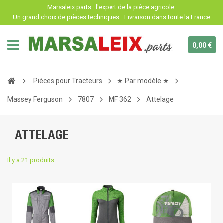
Panneau de gestion des cookies
Marsaleix.parts : l'expert de la pièce agricole.
Un grand choix de pièces techniques.
Livraison dans toute la France
0,00 €
Pièces pour Tracteurs
★ Par modèle ★
Massey Ferguson
7807
MF 362
Attelage
ATTELAGE
Il y a 21 produits.