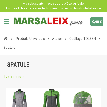
Panneau de gestion des cookies
Marsaleix.parts : l'expert de la pièce agricole.
Un grand choix de pièces techniques.
Livraison dans toute la France
0,00 €
Produits Universels
Atelier
Outillage TOLSEN
Spatule
SPATULE
Il y a 5 produits.