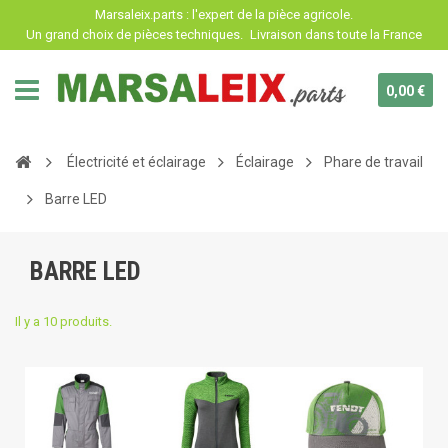
Panneau de gestion des cookies
Marsaleix.parts : l'expert de la pièce agricole.
Un grand choix de pièces techniques.
Livraison dans toute la France
0,00 €
Électricité et éclairage
Éclairage
Phare de travail
Barre LED
BARRE LED
Il y a 10 produits.