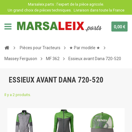
Panneau de gestion des cookies
Marsaleix.parts : l'expert de la pièce agricole.
Un grand choix de pièces techniques.
Livraison dans toute la France
0,00 €
Pièces pour Tracteurs
★ Par modèle ★
Massey Ferguson
MF 362
Essieux avant Dana 720-520
ESSIEUX AVANT DANA 720-520
Il y a 2 produits.