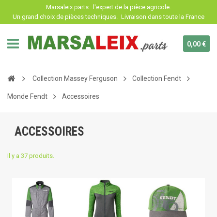
Panneau de gestion des cookies
Marsaleix.parts : l'expert de la pièce agricole.
Un grand choix de pièces techniques.
Livraison dans toute la France
0,00 €
Collection Massey Ferguson
Collection Fendt
Monde Fendt
Accessoires
ACCESSOIRES
Il y a 37 produits.