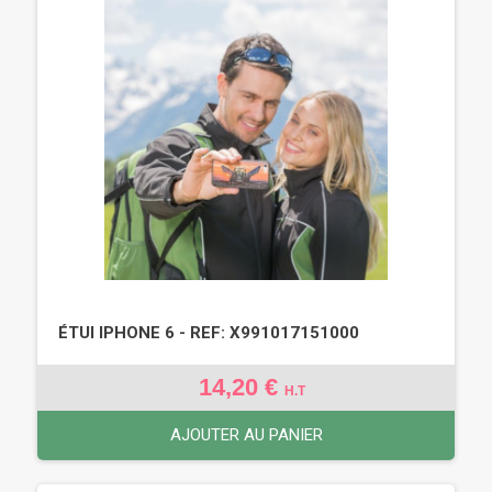
ÉTUI IPHONE 6 - REF: X991017151000
14,20 €
H.T
AJOUTER AU PANIER