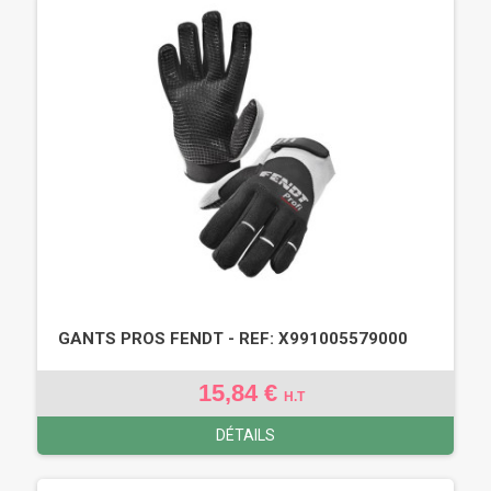
GANTS PROS FENDT - REF: X991005579000
15,84 €
H.T
DÉTAILS