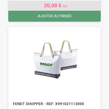
20,08 €
H.T
AJOUTER AU PANIER
FENDT SHOPPER - REF: X991021113000