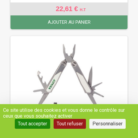
22,61 €
H.T
AJOUTER AU PANIER
Ce site utilise des cookies et vous donne le contrôle sur
ceux que vous souhaitez activer
Tout accepter
Tout refuser
Personnaliser
MULTITOOL 20PLUS - REF: X991022161000