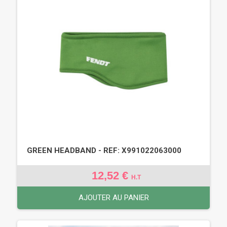
GREEN HEADBAND - REF: X991022063000
12,52 €
H.T
AJOUTER AU PANIER