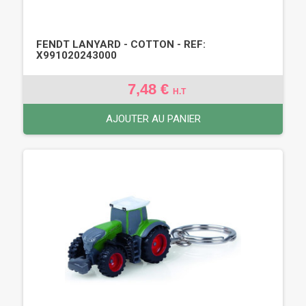
FENDT LANYARD - COTTON - REF:
X991020243000
7,48 €
H.T
AJOUTER AU PANIER