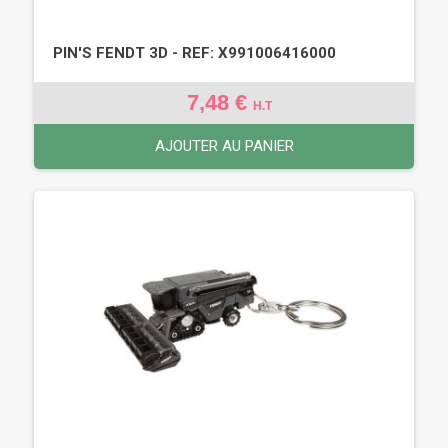
PIN'S FENDT 3D - REF: X991006416000
7,48 €
H.T
AJOUTER AU PANIER