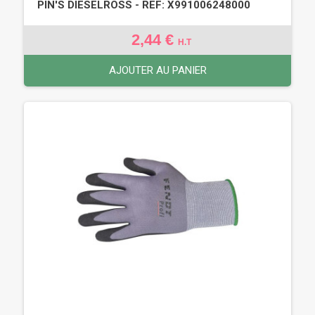
PIN'S DIESELROSS - REF: X991006248000
2,44 €
H.T
AJOUTER AU PANIER