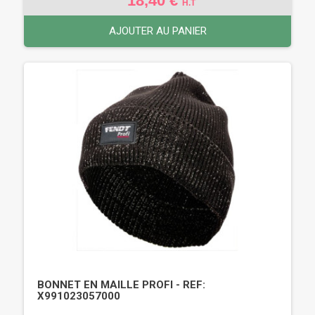
18,40 €
H.T
AJOUTER AU PANIER
BONNET EN MAILLE PROFI - REF:
X991023057000