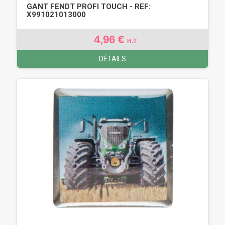
GANT FENDT PROFI TOUCH - REF:
X991021013000
4,96 €
H.T
DÉTAILS