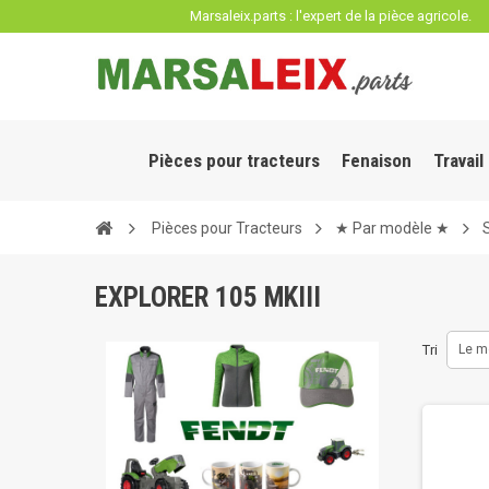
Panneau de gestion des cookies
Marsaleix.parts : l'expert de la pièce agricole.
Pièces pour tracteurs
Fenaison
Travail
Pièces pour Tracteurs
★ Par modèle ★
EXPLORER 105 MKIII
Tri
Le m