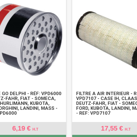
E GO DELPHI - RÉF: VPD6000
FILTRE A AIR INTERIEUR - R
TZ-FAHR, FIAT - SOMECA,
VPD7107 - CASE IH, CLAAS
 HURLIMANN, KUBOTA,
DEUTZ-FAHR, FIAT - SOME
RGHINI, LANDINI, MASS -
FORD, KUBOTA, LANDINI, 
VPD6000
- REF: VPD7107
6,19 €
17,55 €
H.T
H.T