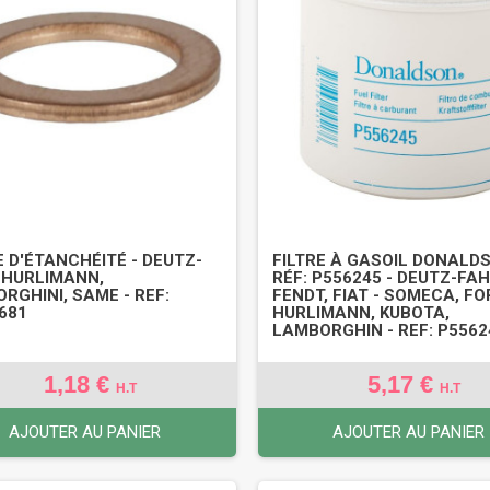
 D'ÉTANCHÉITÉ - DEUTZ-
FILTRE À GASOIL DONALDS
 HURLIMANN,
RÉF: P556245 - DEUTZ-FAH
RGHINI, SAME - REF:
FENDT, FIAT - SOMECA, FO
681
HURLIMANN, KUBOTA,
LAMBORGHIN - REF: P5562
1,18 €
5,17 €
H.T
H.T
AJOUTER AU PANIER
AJOUTER AU PANIER