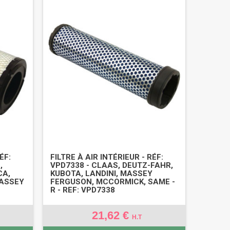
ÉF:
FILTRE À AIR INTÉRIEUR - RÉF:
,
VPD7338 - CLAAS, DEUTZ-FAHR,
CA,
KUBOTA, LANDINI, MASSEY
MASSEY
FERGUSON, MCCORMICK, SAME -
R - REF: VPD7338
21,62 €
H.T