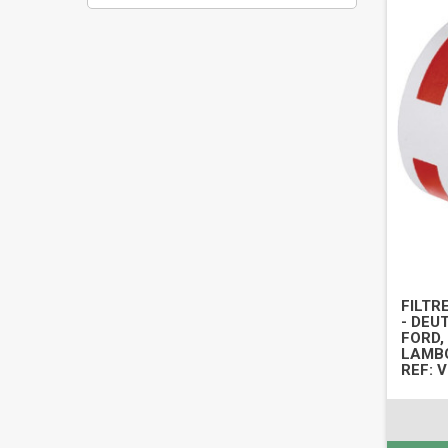
FILTR
- DEU
FORD,
LAMBO
REF: 