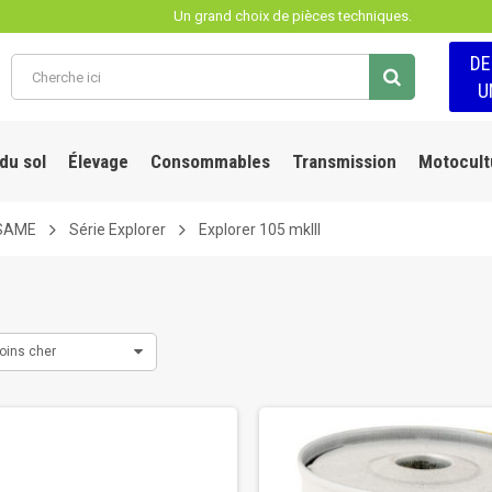
Un grand choix de pièces techniques.
D
U
 du sol
Élevage
Consommables
Transmission
Motocult
SAME
Série Explorer
Explorer 105 mkIII
oins cher