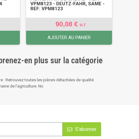
4
VPM8123 - DEUTZ-FAHR, SAME -
REF: VPM8123
90,08 €
H.T
AJOUTER AU PANIER
pprenez-en plus sur la catégorie
re : Retrouvez toutes les pièces détachées de qualité
aine de l'agriculture. No
S'abonner