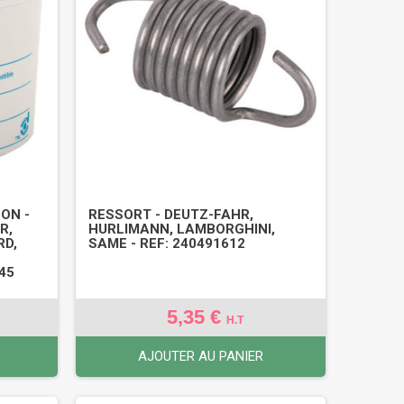
ON -
RESSORT - DEUTZ-FAHR,
R,
HURLIMANN, LAMBORGHINI,
RD,
SAME - REF: 240491612
45
5,35 €
H.T
AJOUTER AU PANIER