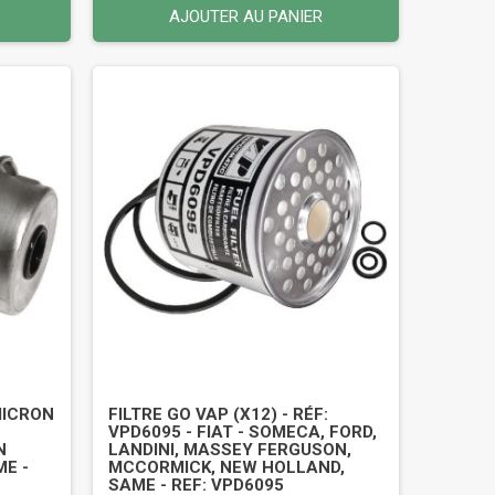
AJOUTER AU PANIER
MICRON
FILTRE GO VAP (X12) - RÉF:
VPD6095 - FIAT - SOMECA, FORD,
N
LANDINI, MASSEY FERGUSON,
ME -
MCCORMICK, NEW HOLLAND,
SAME - REF: VPD6095