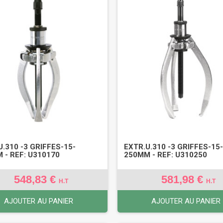
U.310 -3 GRIFFES-15-
EXTR.U.310 -3 GRIFFES-15
 - REF: U310170
250MM - REF: U310250
548,83 €
581,98 €
H.T
H.T
AJOUTER AU PANIER
AJOUTER AU PANIER