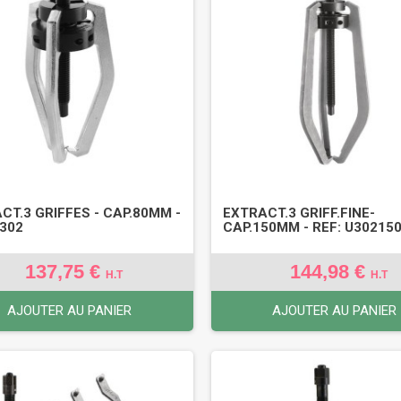
CT.3 GRIFFES - CAP.80MM -
EXTRACT.3 GRIFF.FINE-
U302
CAP.150MM - REF: U30215
137,75 €
144,98 €
H.T
H.T
AJOUTER AU PANIER
AJOUTER AU PANIER