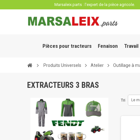
Panneau de gestion des cookies
Marsaleix.parts : l'expert de la pièce agricole.
Pièces pour tracteurs
Fenaison
Travail
Produits Universels
Atelier
Outillage à m
EXTRACTEURS 3 BRAS
Tri
Le m