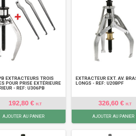
PB EXTRACTEURS TROIS
EXTRACTEUR EXT. AV. BRA
ES POUR PRISE EXTÉRIEURE
LONGS - REF: U20BPF
RIEUR - REF: U306PB
192,80 €
326,60 €
H.T
H.T
AJOUTER AU PANIER
AJOUTER AU PANIER