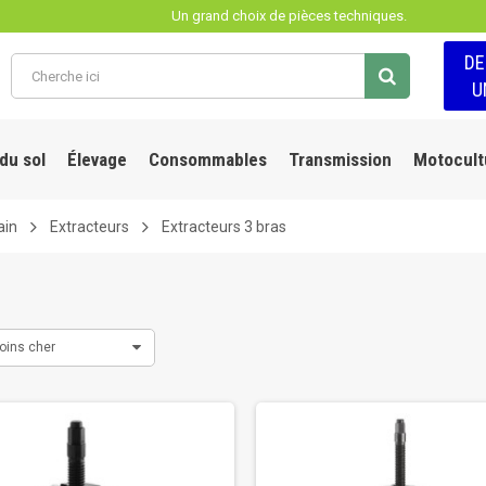
Un grand choix de pièces techniques.
D
U
 du sol
Élevage
Consommables
Transmission
Motocult
ain
Extracteurs
Extracteurs 3 bras
oins cher