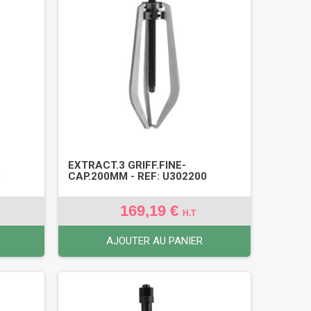
EXTRACT.3 GRIFF.FINE-
0
CAP.200MM - REF: U302200
169,19 €
H.T
AJOUTER AU PANIER