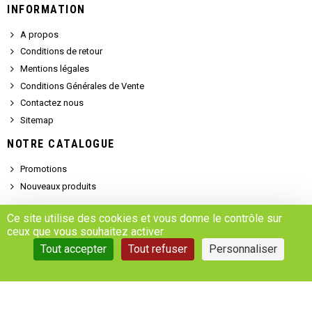
INFORMATION
A propos
Conditions de retour
Mentions légales
Conditions Générales de Vente
Contactez nous
Sitemap
NOTRE CATALOGUE
Promotions
Nouveaux produits
SERVICE CLIENT
Ce site utilise des cookies et vous donne le contrôle sur
ceux que vous souhaitez activer
Demander un devis
Tout accepter
Tout refuser
Personnaliser
Se connecter
Accédez à votre compte
Gestion des cookies