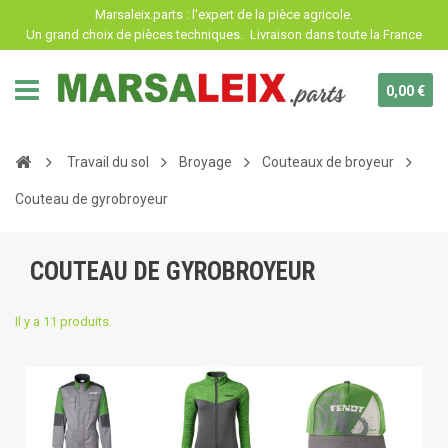
Panneau de gestion des cookies
Marsaleix.parts : l'expert de la pièce agricole.
Un grand choix de pièces techniques.
Livraison dans toute la France
0,00 €
Travail du sol
Broyage
Couteaux de broyeur
Couteau de gyrobroyeur
COUTEAU DE GYROBROYEUR
Il y a 11 produits.