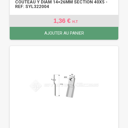
COUTEAU Y DIAM 14×26MM SECTION 40X5 -
REF: SYL322004
1,36 €
H.T
AJOUTER AU PANIER