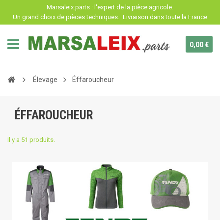
Panneau de gestion des cookies
Marsaleix.parts : l'expert de la pièce agricole.
Un grand choix de pièces techniques.
Livraison dans toute la France
0,00 €
Élevage
Éffaroucheur
ÉFFAROUCHEUR
Il y a 51 produits.