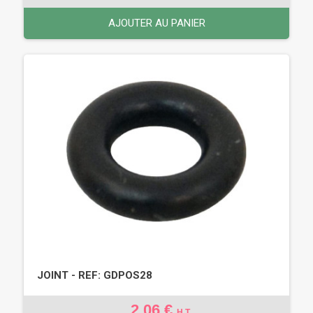
AJOUTER AU PANIER
JOINT - REF: GDPOS28
2,06 €
H.T