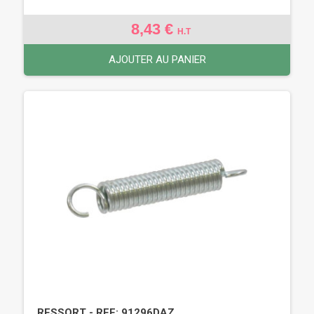
8,43 €
H.T
AJOUTER AU PANIER
RESSORT - REF: 91296DAZ