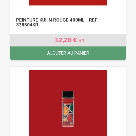
PEINTURE KUHN ROUGE 400ML - REF:
328504KR
12,28 €
H.T
AJOUTER AU PANIER