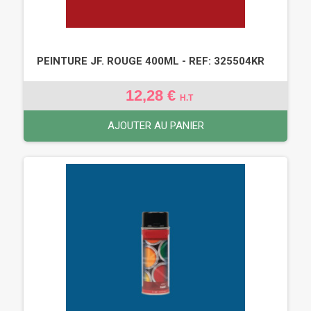
PEINTURE JF. ROUGE 400ML - REF: 325504KR
12,28 €
H.T
AJOUTER AU PANIER