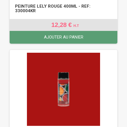
PEINTURE LELY ROUGE 400ML - REF:
330004KR
12,28 €
H.T
AJOUTER AU PANIER