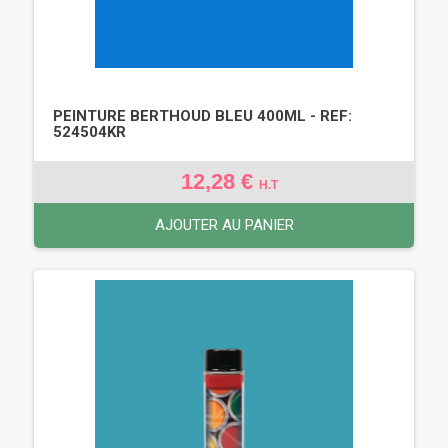
PEINTURE BERTHOUD BLEU 400ML - REF:
524504KR
12,28 €
H.T
AJOUTER AU PANIER