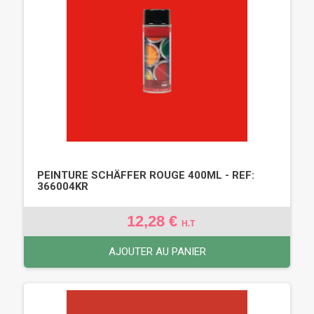
PEINTURE SCHÄFFER ROUGE 400ML - REF:
366004KR
12,28 €
H.T
AJOUTER AU PANIER