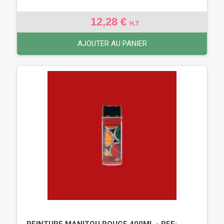
12,28 €
H.T
AJOUTER AU PANIER
PEINTURE MANITOU ROUGE 400ML - REF: