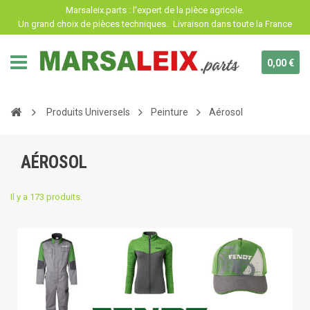
Panneau de gestion des cookies
Marsaleix.parts : l'expert de la pièce agricole.
Un grand choix de pièces techniques.
Livraison dans toute la France
0,00 €
Produits Universels
Peinture
Aérosol
AÉROSOL
Il y a 173 produits.