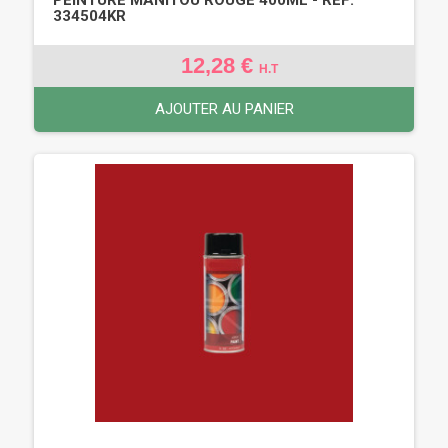
334504KR
12,28 €
H.T
AJOUTER AU PANIER