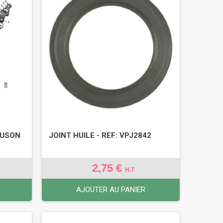
GUSON
JOINT HUILE - REF: VPJ2842
2,75 €
H.T
AJOUTER AU PANIER