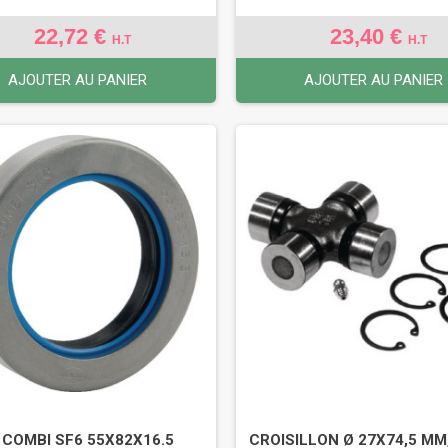
22,72 €
23,40 €
H.T
H.T
AJOUTER AU PANIER
AJOUTER AU PANIER
 COMBI SF6 55X82X16.5
CROISILLON Ø 27X74,5 MM