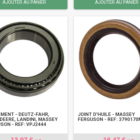
AJOUTER AU PANIER
AJOUTER AU PANIER
MENT - DEUTZ-FAHR,
JOINT D'HUILE - MASSEY
DEERE, LANDINI, MASSEY
FERGUSON - REF: 379017
SON - REF: VPJ2444
13,97 €
16,47 €