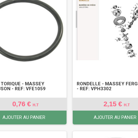
 TORIQUE - MASSEY
RONDELLE - MASSEY FER
SON - REF: VFE1059
- REF: VPH3302
0,76 €
2,15 €
H.T
H.T
AJOUTER AU PANIER
AJOUTER AU PANIER