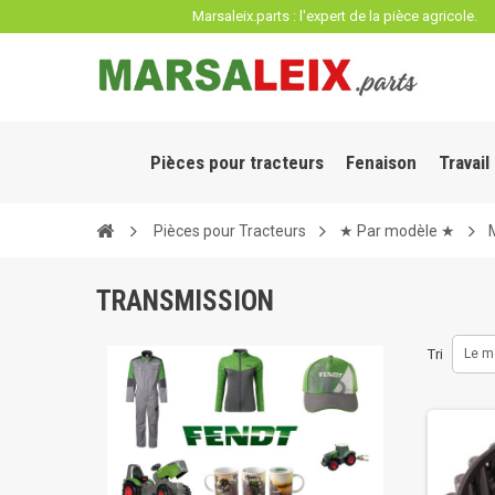
Panneau de gestion des cookies
Marsaleix.parts : l'expert de la pièce agricole.
Pièces pour tracteurs
Fenaison
Travail
Pièces pour Tracteurs
★ Par modèle ★
TRANSMISSION
Tri
Le m