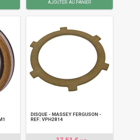
AJOUTER AU PANIER
DISQUE - MASSEY FERGUSON -
0M1
REF: VPH2814
17,51 €