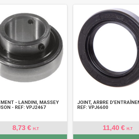
MENT - LANDINI, MASSEY
JOINT, ARBRE D'ENTRAÎNE
SON - REF: VPJ2467
REF: VPJ6600
8,73 €
11,40 €
H.T
H.T