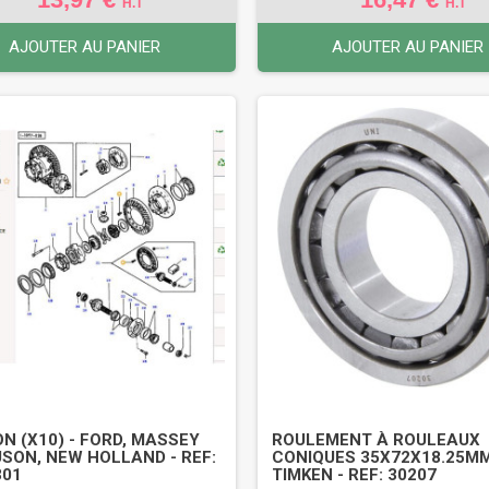
H.T
H.T
AJOUTER AU PANIER
AJOUTER AU PANIER
N (X10) - FORD, MASSEY
ROULEMENT À ROULEAUX
SON, NEW HOLLAND - REF:
CONIQUES 35X72X18.25M
301
TIMKEN - REF: 30207