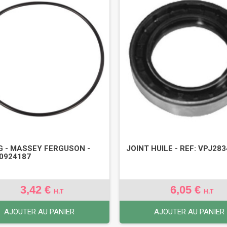
G - MASSEY FERGUSON -
JOINT HUILE - REF: VPJ283
70924187
3,42 €
6,05 €
H.T
H.T
AJOUTER AU PANIER
AJOUTER AU PANIER