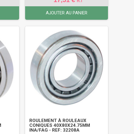
H.T
AJOUTER AU PANIER
ROULEMENT À ROULEAUX
M
CONIQUES 40X80X24.75MM
INA/FAG - REF: 32208A