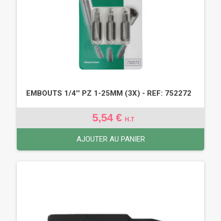
EMBOUTS 1/4'' PZ 1-25MM (3X) - REF: 752272
5,54 €
H.T
AJOUTER AU PANIER