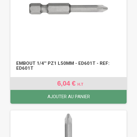
EMBOUT 1/4'' PZ1 L50MM - ED601T - REF:
ED601T
6,04 €
H.T
AJOUTER AU PANIER