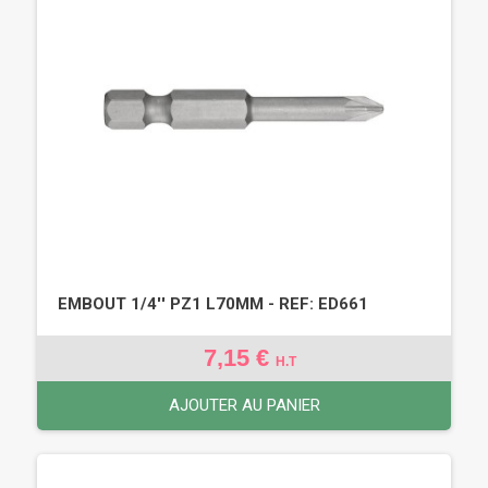
EMBOUT 1/4'' PZ1 L70MM - REF: ED661
7,15 €
H.T
AJOUTER AU PANIER