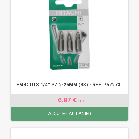
EMBOUTS 1/4'' PZ 2-25MM (3X) - REF: 752273
6,97 €
H.T
AJOUTER AU PANIER