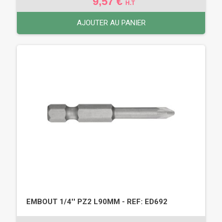
9,57 €
H.T
AJOUTER AU PANIER
EMBOUT 1/4'' PZ2 L90MM - REF: ED692