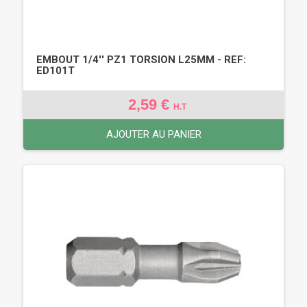
EMBOUT 1/4'' PZ1 TORSION L25MM - REF:
ED101T
2,59 €
H.T
AJOUTER AU PANIER