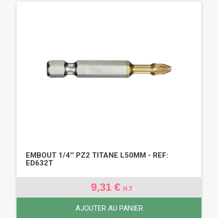
EMBOUT 1/4'' PZ2 TITANE L50MM - REF:
ED632T
9,31 €
H.T
AJOUTER AU PANIER