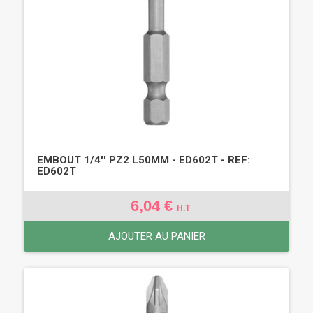
EMBOUT 1/4'' PZ2 L50MM - ED602T - REF:
ED602T
6,04 €
H.T
AJOUTER AU PANIER