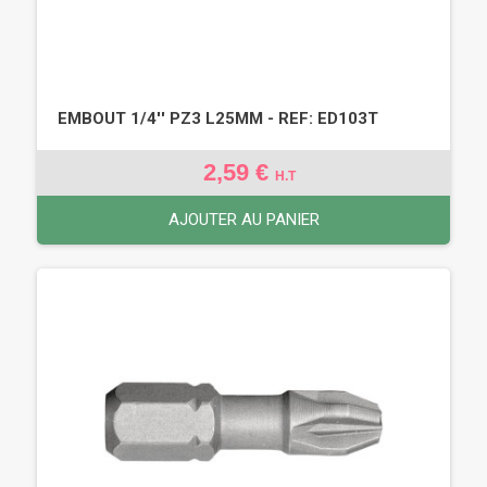
EMBOUT 1/4'' PZ3 L25MM - REF: ED103T
2,59 €
H.T
AJOUTER AU PANIER