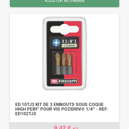
AJOUTER AU PANIER
ED.10TJ3 KIT DE 3 EMBOUTS SOUS COQUE
HIGH PERF' POUR VIS POZIDRIV® 1/4'' - REF:
ED102TJ3
9,42 €
H.T