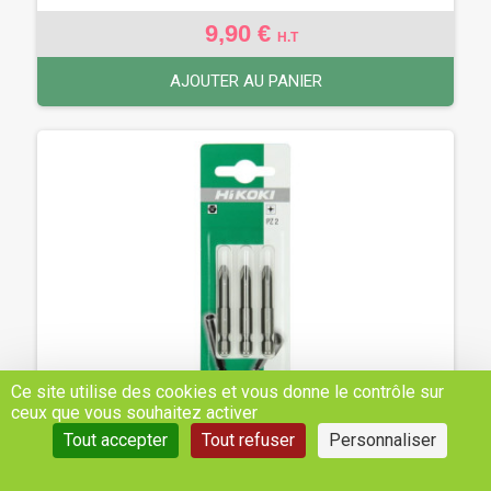
9,90 €
H.T
AJOUTER AU PANIER
Ce site utilise des cookies et vous donne le contrôle sur
ceux que vous souhaitez activer
Tout accepter
Tout refuser
Personnaliser
EMBOUTS 1/4'' PZ 2-50MM (3X) - REF: 752286