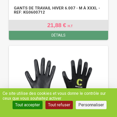
GANTS DE TRAVAIL HIVER 6.007 - M À XXXL -
REF: KG0600712
21,88 €
H.T
DÉTAILS
Ce site utilise des cookies et vous donne le contrôle sur
ceux que vous souhaitez activer
Tout accepter
Tout refuser
Personnaliser