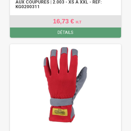
AUX COUPURES | 2.003 - XS À XXL - REF:
KG0200311
16,73 €
H.T
DÉTAILS