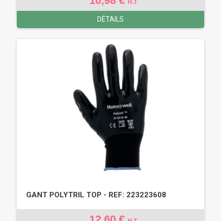
10,98 €
H.T
DÉTAILS
GANT POLYTRIL TOP - REF: 223223608
12,60 €
H.T