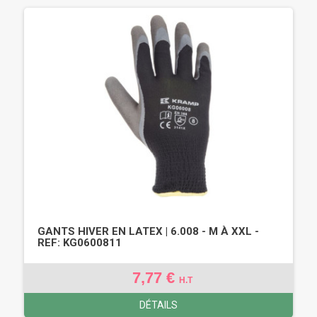
GANTS HIVER EN LATEX | 6.008 - M À XXL -
REF: KG0600811
7,77 €
H.T
DÉTAILS