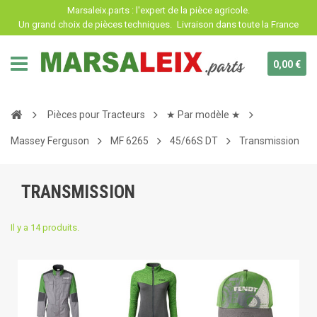
Panneau de gestion des cookies
Marsaleix.parts : l'expert de la pièce agricole.
Un grand choix de pièces techniques.
Livraison dans toute la France
0,00 €
Pièces pour Tracteurs
★ Par modèle ★
Massey Ferguson
MF 6265
45/66S DT
Transmission
TRANSMISSION
Il y a 14 produits.