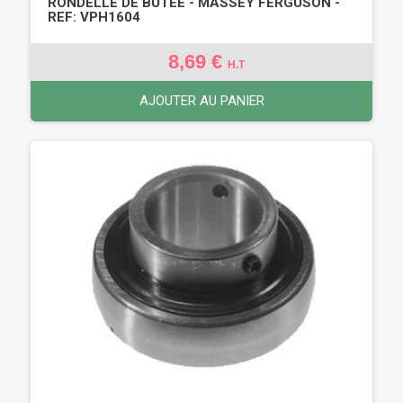
RONDELLE DE BUTÉE - MASSEY FERGUSON -
REF: VPH1604
8,69 €
H.T
AJOUTER AU PANIER