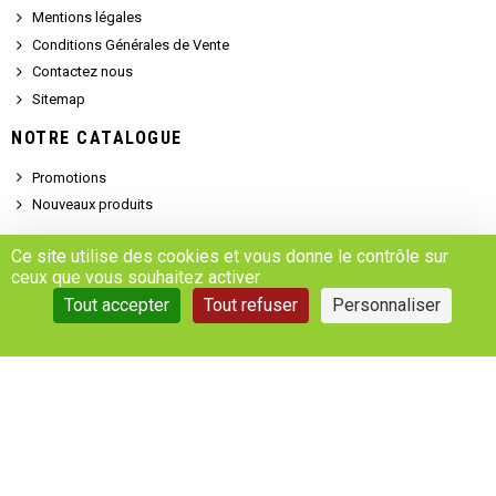
Mentions légales
Conditions Générales de Vente
Contactez nous
Sitemap
NOTRE CATALOGUE
Promotions
Nouveaux produits
SERVICE CLIENT
Ce site utilise des cookies et vous donne le contrôle sur
ceux que vous souhaitez activer
Demander un devis
Tout accepter
Tout refuser
Personnaliser
Se connecter
Accédez à votre compte
Gestion des cookies
Copyright © 2025 - MARSALEIX.parts